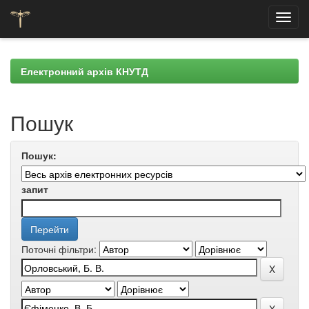
Skip
navigation
Електронний архів КНУТД
Пошук
Пошук:
запит
Поточні фільтри: