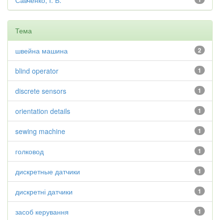
Савченко, І. В.
Тема
швейна машина
2
blind operator
1
discrete sensors
1
orientation details
1
sewing machine
1
голковод
1
дискретные датчики
1
дискретні датчики
1
засоб керування
1