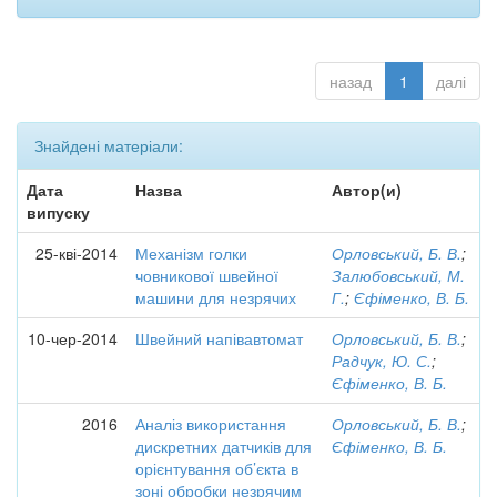
назад
1
далі
Знайдені матеріали:
Дата
Назва
Автор(и)
випуску
25-кві-2014
Механізм голки
Орловський, Б. В.
;
човникової швейної
Залюбовський, М.
машини для незрячих
Г.
;
Єфіменко, В. Б.
10-чер-2014
Швейний напівавтомат
Орловський, Б. В.
;
Радчук, Ю. С.
;
Єфіменко, В. Б.
2016
Аналіз використання
Орловський, Б. В.
;
дискретних датчиків для
Єфіменко, В. Б.
орієнтування об’єкта в
зоні обробки незрячим