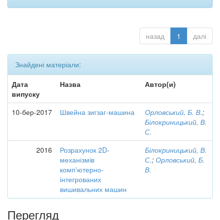
назад
1
далі
Знайдені матеріали:
Дата
Назва
Автор(и)
випуску
10-бер-2017
Швейна зигзаг-машина
Орловський, Б. В.
;
Білокриницький, В.
С.
2016
Розрахунок 2D-
Білокриницький, В.
механізмів
С.
;
Орловський, Б.
комп'ютерно-
В.
інтегрованих
вишивальних машин
Перегляд