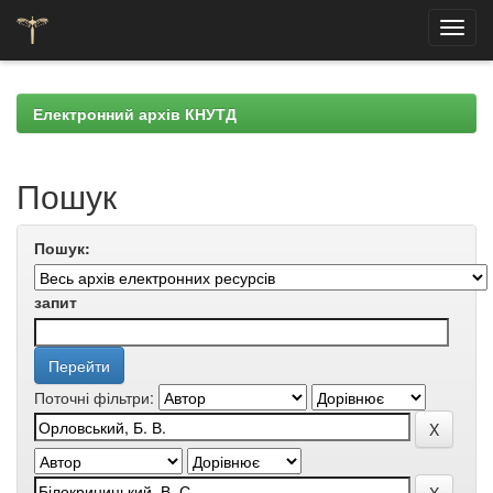
Skip
navigation
Електронний архів КНУТД
Пошук
Пошук:
запит
Поточні фільтри: