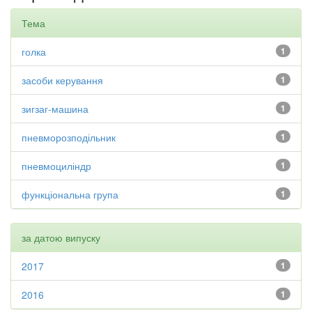
Тема
голка
1
засоби керування
1
зигзаг-машина
1
пневморозподільник
1
пневмоциліндр
1
функціональна група
1
за датою випуску
2017
1
2016
1