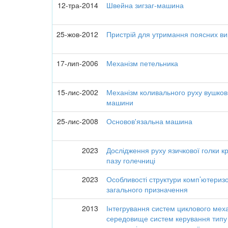
12-тра-2014
Швейна зигзаг-машина
25-жов-2012
Пристрій для утримання поясних ви
17-лип-2006
Механізм петельника
15-лис-2002
Механізм коливального руху вушков
машини
25-лис-2008
Основов'язальна машина
2023
Дослідження руху язичкової голки к
пазу голечниці
2023
Особливості структури комп’ютери
загального призначення
2013
Інтегрування систем циклового мех
середовище систем керування типу 