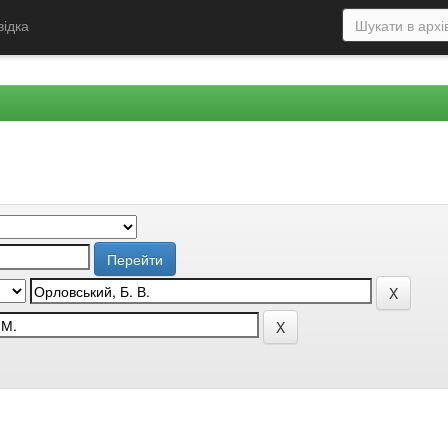
відка