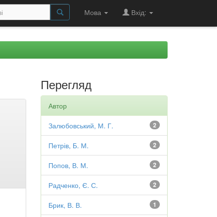
Мова
Вхід:
Перегляд
Автор
Залюбовський, М. Г.
2
Петрів, Б. М.
2
Попов, В. М.
2
Радченко, Є. С.
2
Брик, В. В.
1