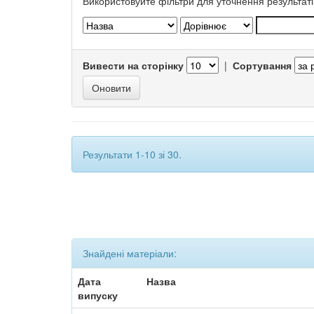
Використовуйте фільтри для уточнення результаті
Вивести на сторінку
|
Сортування
Результати 1-10 зі 30.
Знайдені матеріали:
Дата
Назва
випуску