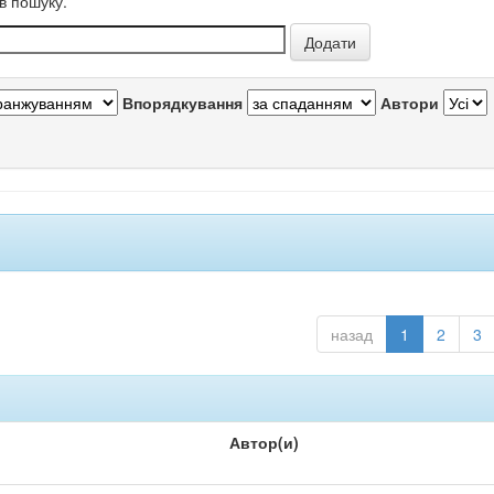
в пошуку.
Впорядкування
Автори
назад
1
2
3
Автор(и)