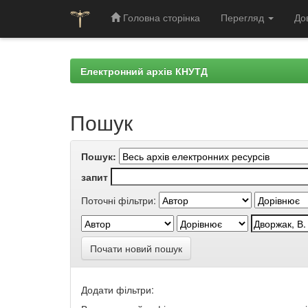
Головна сторінка
Перегляд
До
Skip
navigation
Електронний архів КНУТД
Пошук
Пошук:
запит
Поточні фільтри:
Почати новий пошук
Додати фільтри: