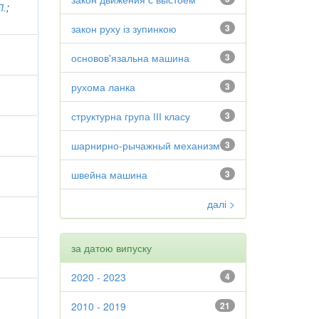
П.
;
закон руху із зупинкою
3
основов'язальна машина
3
рухома ланка
3
структурна група ІІІ класу
3
шарнирно-рычажный механизм
3
швейна машина
3
далі >
за датою випуску
2020 - 2023
4
2010 - 2019
21