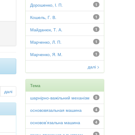
Дорошенко, І. П.
1
Кошель, Г. В.
1
Майданюк, Т. А.
1
Марченко, Л. П.
1
Марченко, Я. М.
1
далі >
Тема
далі
шарнірно-важільний механізм
5
основовязальная машина
4
основов’язальна машина
4
закон движения с выстоем
3