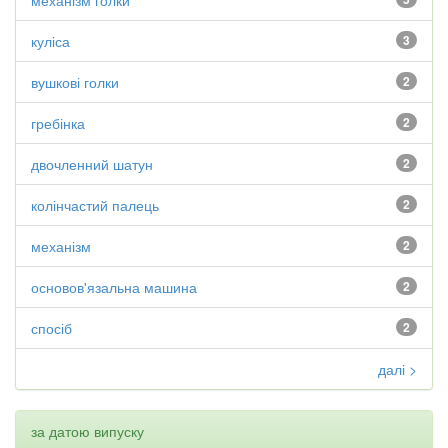
механізм голки
куліса
3
вушкові голки
2
гребінка
2
двочленний шатун
2
колінчастий палець
2
механізм
2
основов'язальна машина
2
спосіб
2
далі >
за датою випуску