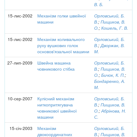
В. Б.
15-лис-2002
Механізм голки швейної
Орловський, Б.
машини
В.
;
Пищиков, В.
О.
;
Кошель, Г. В.
15-лис-2002
Механізм коливального
Орловський, Б.
руху вушкових голок
В.
;
Дворжак, В.
основов'язальної машини
М.
27-лип-2009
Швейна машина
Орловський, Б.
човникового стібка
В.
;
Пищиков, В.
О.
;
Бичок, К. П.
;
Бондаренко, А.
М.
10-сер-2007
Кулісний механізм
Орловський, Б.
ниткопритягувача
В.
;
Пищиков, В.
човникової швейної
О.
;
Абрінова, Н.
машини
С.
15-січ-2003
Механізм
Орловський, Б.
двокоординатних
В.
;
Пищиков, В.