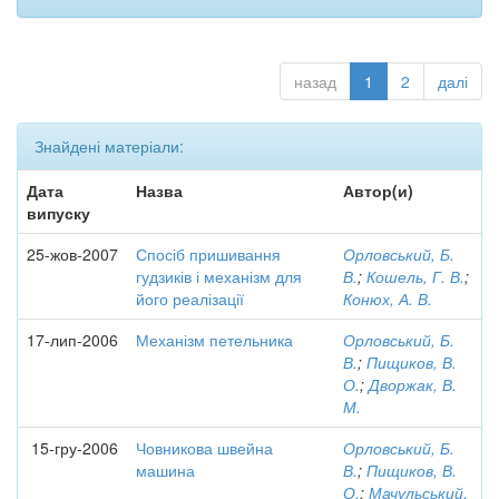
назад
1
2
далі
Знайдені матеріали:
Дата
Назва
Автор(и)
випуску
25-жов-2007
Спосіб пришивання
Орловський, Б.
гудзиків і механізм для
В.
;
Кошель, Г. В.
;
його реалізації
Конюх, А. В.
17-лип-2006
Механізм петельника
Орловський, Б.
В.
;
Пищиков, В.
О.
;
Дворжак, В.
М.
15-гру-2006
Човникова швейна
Орловський, Б.
машина
В.
;
Пищиков, В.
О.
;
Мачульський,