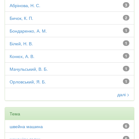
Абрінова, Н. С.
3
Бичок, К. П.
2
Бондаренко, А. М.
1
Білей, Н. В.
1
Конюх, А. В.
1
Мачульський, В. Б.
1
Орловський, Я. Б.
1
далі >
Тема
швейна машина
6
5