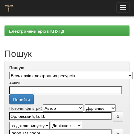
Skip
navigation
Електронний архів КНУТД
Пошук
Пошук:
запит
Поточні фільтри: