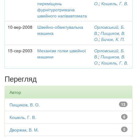
переміщень
О.
;
Кошель, Г. В.
фурнітуротримача
швейного напівавтомата
10-вер-2008
Швейно-обметувальна
Орловський, Б.
машина
В.
;
Пищиков, В.
О.
;
Бичок, К. П.
15-сер-2003
Механізм голки швейної
Орловський, Б.
машини
В.
;
Пищиков, В.
О.
;
Кошель, Г. В.
Перегляд
Автор
Пищиков, В. О.
13
Кошель, Г. В.
6
Дворжак, В. М.
5