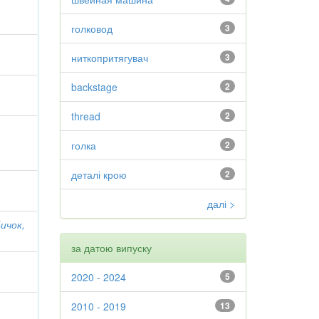
голковод
3
ниткопритягувач
3
backstage
2
thread
2
голка
2
деталі крою
2
далі >
ичок,
за датою випуску
2020 - 2024
5
2010 - 2019
13