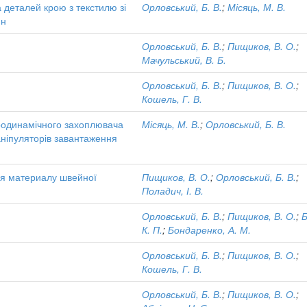
 деталей крою з текстилю зі
Орловський, Б. В.
;
Місяць, М. В.
ин
Орловський, Б. В.
;
Пищиков, В. О.
;
Мачульський, В. Б.
Орловський, Б. В.
;
Пищиков, В. О.
;
Кошель, Г. В.
еродинамічного захоплювача
Місяць, М. В.
;
Орловський, Б. В.
аніпуляторів завантаження
я материалу швейної
Пищиков, В. О.
;
Орловський, Б. В.
;
Поладич, І. В.
Орловський, Б. В.
;
Пищиков, В. О.
;
Б
К. П.
;
Бондаренко, А. М.
Орловський, Б. В.
;
Пищиков, В. О.
;
Кошель, Г. В.
Орловський, Б. В.
;
Пищиков, В. О.
;