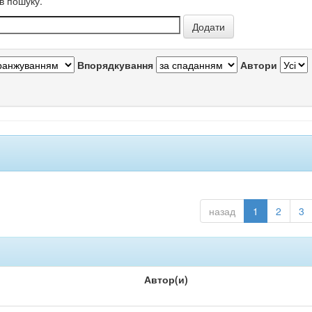
в пошуку.
Впорядкування
Автори
назад
1
2
3
Автор(и)