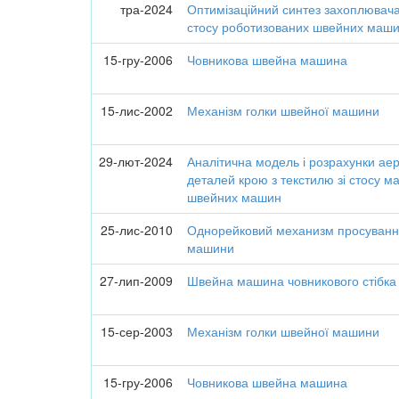
тра-2024
Оптимізаційний синтез захоплювача
стосу роботизованих швейних маш
15-гру-2006
Човникова швейна машина
15-лис-2002
Механізм голки швейної машини
29-лют-2024
Аналітична модель і розрахунки а
деталей крою з текстилю зі стосу м
швейних машин
25-лис-2010
Однорейковий механизм просуванн
машини
27-лип-2009
Швейна машина човникового стібка
15-сер-2003
Механізм голки швейної машини
15-гру-2006
Човникова швейна машина