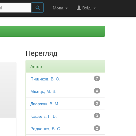
Мова
Вхід:
Перегляд
Автор
Пищиков, В. О.
7
Місяць, М. В.
4
Дворжак, В. М.
3
Кошель, Г. В.
3
Радченко, Є. С.
2