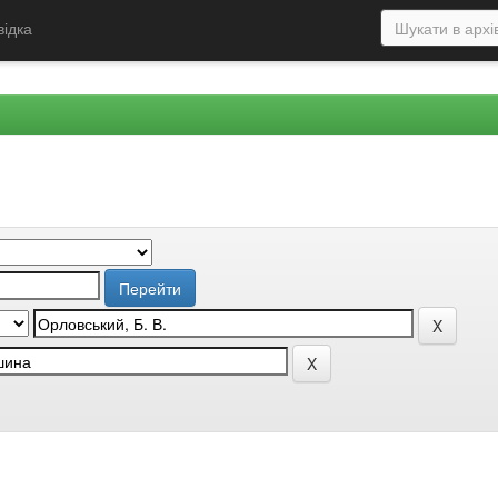
відка