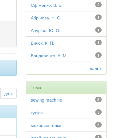
Єфіменко, В. Б.
2
Абрінова, Н. С.
1
Ануріна, Ю. О.
1
Бичок, К. П.
1
Бондаренко, А. М.
1
далі >
Тема
далі
sewing machine
5
куліса
5
механізм голки
5
швейная машина
4