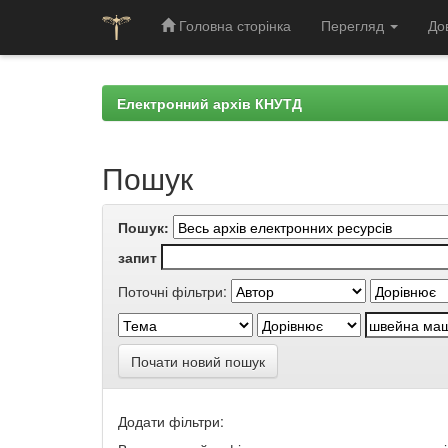
Головна сторінка
Перегляд
До
Skip
navigation
Електронний архів КНУТД
Пошук
Пошук:
запит
Поточні фільтри:
Почати новий пошук
Додати фільтри: