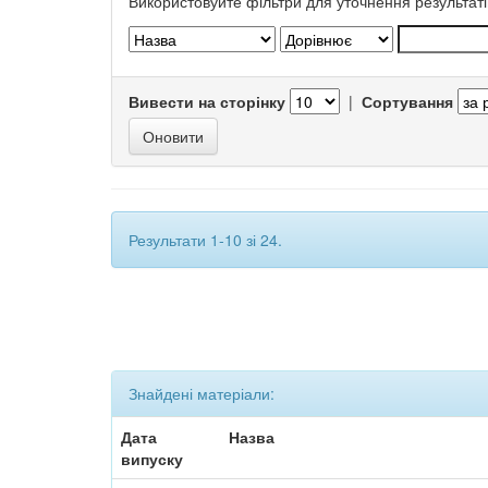
Використовуйте фільтри для уточнення результаті
Вивести на сторінку
|
Сортування
Результати 1-10 зі 24.
Знайдені матеріали:
Дата
Назва
випуску