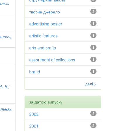
енко,
творче джерело
2
advertising poster
1
artistic features
1
евич,
arts and crafts
1
assortment of collections
1
brand
1
далі >
А. В.
;
за датою випуску
льняк,
2022
2
2021
2