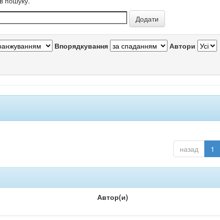
в пошуку.
Впорядкування
Автори
назад
1
Автор(и)