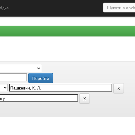
відка