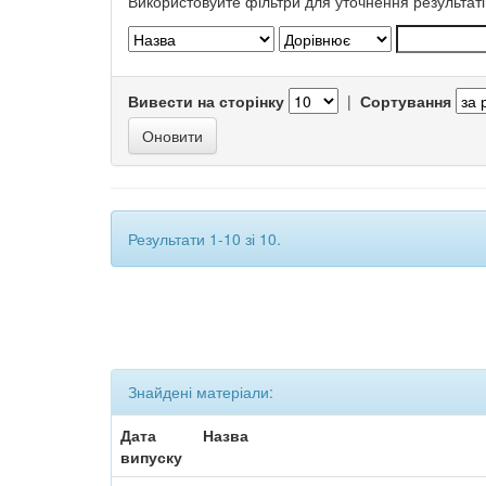
Використовуйте фільтри для уточнення результаті
Вивести на сторінку
|
Сортування
Результати 1-10 зі 10.
Знайдені матеріали:
Дата
Назва
випуску