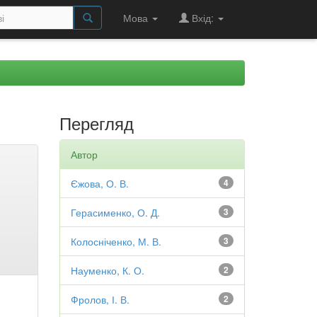
Мова
Вхід:
Перегляд
Автор
Єжова, О. В.
4
Герасименко, О. Д.
3
Колосніченко, М. В.
3
Науменко, К. О.
2
Фролов, І. В.
2