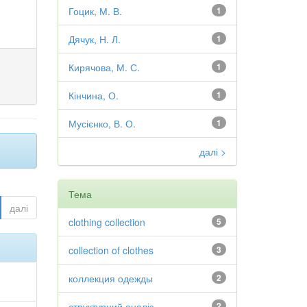
Гоцик, М. В.
1
Дячук, Н. Л.
1
Кирячова, М. С.
1
Кінчина, О.
1
Мусієнко, В. О.
1
далі >
Тема
далі
clothing collection
5
collection of clothes
3
коллекция одежды
2
структурний аналіз
2