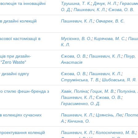
волюція та інноваційні
Трушина, Т. К.
;
Дячук, Н. Л.
;
Герасим
О. Д.
;
Пашкевич, К. Л.
;
Єжова, О. В.
 дизайні колекцій
Пашкевич, К. Л.
;
Овчарек, В. Є.
сової кастомізації в
Мусієнко, В. О.
;
Кирячова, М. С.
;
Пашк
К. Л.
ців при дизайн-
Єжова, О. В.
;
Пашкевич, К. Л.
;
Піхур,
 "Zero Waste"
Анастасія
 дизайні одягу
Єжова, О. В.
;
Пашкевич, К. Л.
;
Струмінська, Т. В.
;
Шибовська, Я. Я.
го стилю фешн-бренда з
Хавік, Поліна
;
Гоцик, М. В.
;
Полухіна, 
Пашкевич, К. Л.
;
Єжова, О. В.
;
Герасименко, О. Д.
в колекціях сучасних
Пашкевич, К. Л.
;
Цзянсінь, Лю
;
Посте
А.
;
Кінчина, О.
проектування колекцій
Пашкевич, К. Л.
;
Колосніченко, М. В.
;