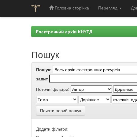
Головна сторінка
Перегляд
До
Skip
navigation
Електронний архів КНУТД
Пошук
Пошук:
запит
Поточні фільтри:
Почати новий пошук
Додати фільтри: