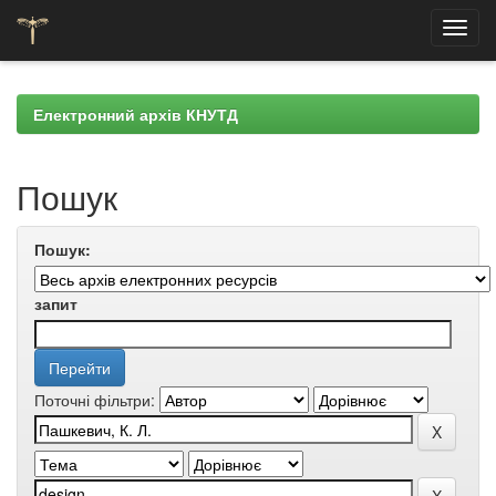
Skip
navigation
Електронний архів КНУТД
Пошук
Пошук:
запит
Поточні фільтри: