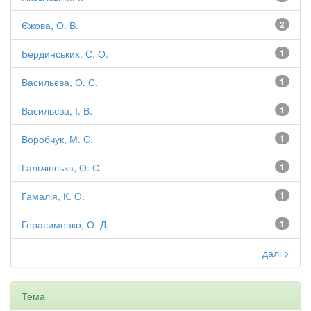
Єжова, О. В.
2
Бердинських, С. О.
1
Васильєва, О. С.
1
Васильєва, І. В.
1
Воробчук, М. С.
1
Гальчінська, О. С.
1
Гамалія, К. О.
1
Герасименко, О. Д.
1
далі >
Тема