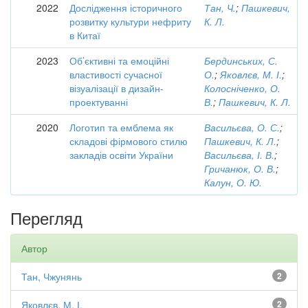
2022
Дослідження історичного
Тан, Ч.
;
Пашкевич,
розвитку культури нефриту
К. Л.
в Китаї
2023
Об’єктивні та емоційні
Бердинських, С.
властивості сучасної
О.
;
Яковлєв, М. І.
;
візуалізації в дизайн-
Колосніченко, О.
проектуванні
В.
;
Пашкевич, К. Л.
2020
Логотип та емблема як
Васильєва, О. С.
;
складові фірмового стилю
Пашкевич, К. Л.
;
закладів освіти України
Васильєва, І. В.
;
Гричанюк, О. В.
;
Калун, О. Ю.
Перегляд
Автор
Тан, Чжунянь
2
Яковлєв, М. І.
2