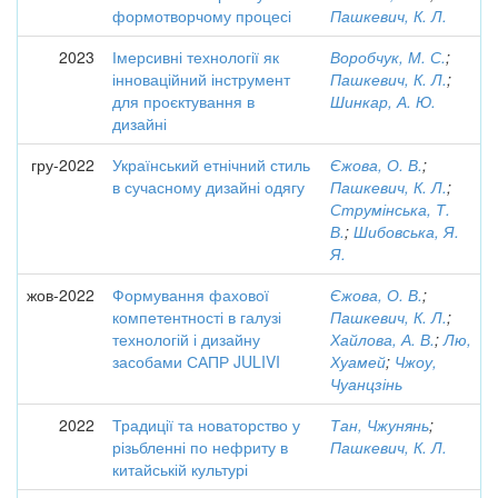
формотворчому процесі
Пашкевич, К. Л.
2023
Імерсивні технології як
Воробчук, М. С.
;
інноваційний інструмент
Пашкевич, К. Л.
;
для проєктування в
Шинкар, А. Ю.
дизайні
гру-2022
Український етнічний стиль
Єжова, О. В.
;
в сучасному дизайні одягу
Пашкевич, К. Л.
;
Струмінська, Т.
В.
;
Шибовська, Я.
Я.
жов-2022
Формування фахової
Єжова, О. В.
;
компетентності в галузі
Пашкевич, К. Л.
;
технологій і дизайну
Хайлова, А. В.
;
Лю,
засобами САПР JULIVI
Хуамей
;
Чжоу,
Чуанцзінь
2022
Традиції та новаторство у
Тан, Чжунянь
;
різьбленні по нефриту в
Пашкевич, К. Л.
китайській культурі