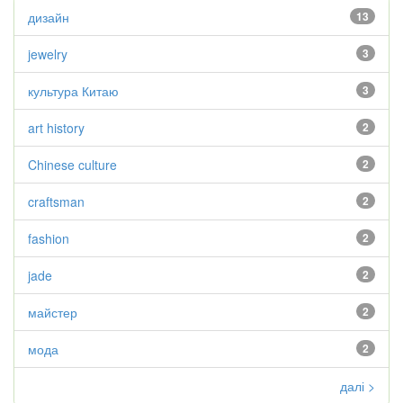
дизайн
13
jewelry
3
культура Китаю
3
art history
2
Chinese culture
2
craftsman
2
fashion
2
jade
2
майстер
2
мода
2
далі >