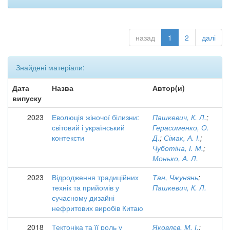
назад
1
2
далі
Знайдені матеріали:
Дата
Назва
Автор(и)
випуску
2023
Еволюція жіночої білизни:
Пашкевич, К. Л.
;
світовий і український
Герасименко, О.
контексти
Д.
;
Сімак, А. І.
;
Чуботіна, І. М.
;
Монько, А. Л.
2023
Відродження традиційних
Тан, Чжунянь
;
технік та прийомів у
Пашкевич, К. Л.
сучасному дизайні
нефритових виробів Китаю
2018
Тектоніка та її роль у
Яковлєв, М. І.
;