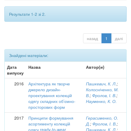
Результати 1-2 зі 2.
назад
1
далі
Знайдені матеріали:
Дата
Назва
Автор(и)
випуску
2016
Архітектура як творче
Пашкевич, К. Л.
;
джерело дизайн-
Колосніченко, М.
проектування колекцій
В.
;
Фролов, І. В.
;
одягу складних об’ємно-
Науменко, К. О.
просторових форм
2017
Принципи формування
Герасименко, О.
асортименту колекцій
Д.
;
Фролов, І. В.
;
одягу ready-to-wear
Пашкевич, К. Л.
;