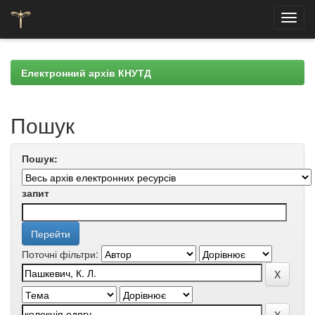
Skip
navigation
Електронний архів КНУТД
Пошук
Пошук:
запит
Поточні фільтри: