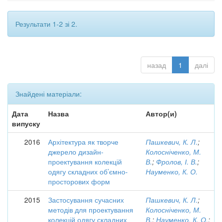
Результати 1-2 зі 2.
назад
1
далі
Знайдені матеріали:
Дата
Назва
Автор(и)
випуску
2016
Архітектура як творче
Пашкевич, К. Л.
;
джерело дизайн-
Колосніченко, М.
проектування колекцій
В.
;
Фролов, І. В.
;
одягу складних об’ємно-
Науменко, К. О.
просторових форм
2015
Застосування сучасних
Пашкевич, К. Л.
;
методів для проектування
Колосніченко, М.
колекцій одягу складних
В.
;
Науменко, К. О.
;