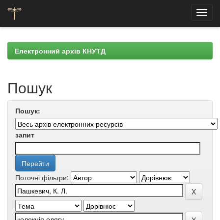
Skip
navigation
Електронний архів КНУТД
Пошук
Пошук:
запит
Поточні фільтри: