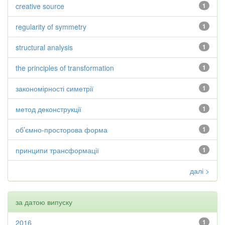
creative source
1
regularity of symmetry
1
structural analysis
1
the principles of transformation
1
закономірності симетрії
1
метод деконструкції
1
об’ємно-просторова форма
1
принципи трансформації
1
далі >
за датою випуску
2016
1