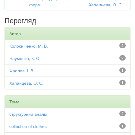
форм
Хапанцева, О. С.
Перегляд
Автор
Колосніченко, М. В.
2
Науменко, К. О.
2
Фролов, І. В.
1
Хапанцева, О. С.
1
Тема
структурний аналіз
2
collection of clothes
1