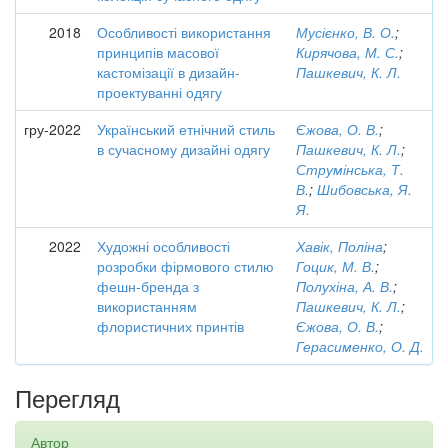
2018
Особливості використання
Мусієнко, В. О.
;
принципів масової
Кирячова, М. С.
;
кастомізації в дизайн-
Пашкевич, К. Л.
проектуванні одягу
гру-2022
Український етнічний стиль
Єжова, О. В.
;
в сучасному дизайні одягу
Пашкевич, К. Л.
;
Струмінська, Т.
В.
;
Шибовська, Я.
Я.
2022
Художні особливості
Хавік, Поліна
;
розробки фірмового стилю
Гоцик, М. В.
;
фешн-бренда з
Полухіна, А. В.
;
використанням
Пашкевич, К. Л.
;
флористичних принтів
Єжова, О. В.
;
Герасименко, О. Д.
Перегляд
Автор