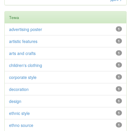
Тема
advertising poster
1
artistic features
1
arts and crafts
1
children's clothing
1
corporate style
1
decoration
1
design
1
ethnic style
1
ethno source
1