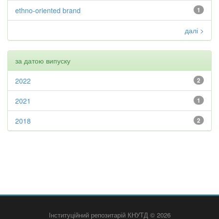
ethno-oriented brand
1
далі >
за датою випуску
2022
2
2021
1
2018
2
Інституційний репозитарій КНУТД © 2026