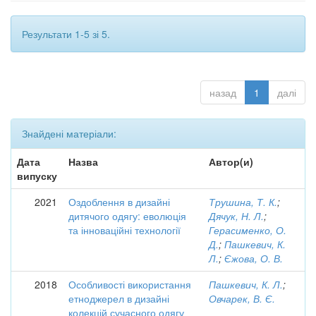
Результати 1-5 зі 5.
назад
1
далі
Знайдені матеріали:
Дата
Назва
Автор(и)
випуску
2021
Оздоблення в дизайні
Трушина, Т. К.
;
дитячого одягу: еволюція
Дячук, Н. Л.
;
та інноваційні технології
Герасименко, О.
Д.
;
Пашкевич, К.
Л.
;
Єжова, О. В.
2018
Особливості використання
Пашкевич, К. Л.
;
етноджерел в дизайні
Овчарек, В. Є.
колекцій сучасного одягу