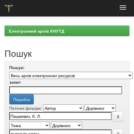
Skip
navigation
Електронний архів КНУТД
Пошук
Пошук:
запит
Поточні фільтри: