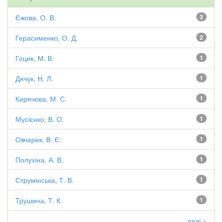
Єжова, О. В.
3
Герасименко, О. Д.
2
Гоцик, М. В.
1
Дячук, Н. Л.
1
Кирячова, М. С.
1
Мусієнко, В. О.
1
Овчарек, В. Є.
1
Полухіна, А. В.
1
Струмінська, Т. В.
1
Трушина, Т. К.
1
далі >