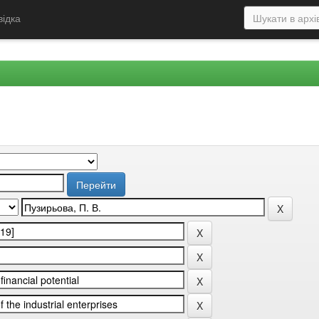
відка