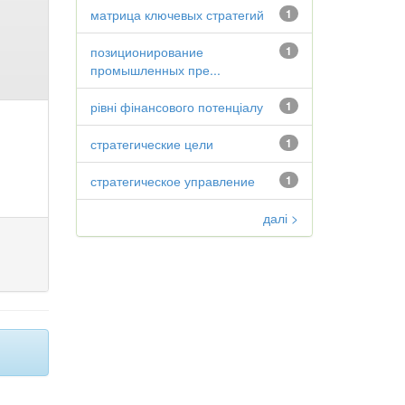
матрица ключевых стратегий
1
позиционирование
1
промышленных пре...
рівні фінансового потенціалу
1
стратегические цели
1
стратегическое управление
1
далі >