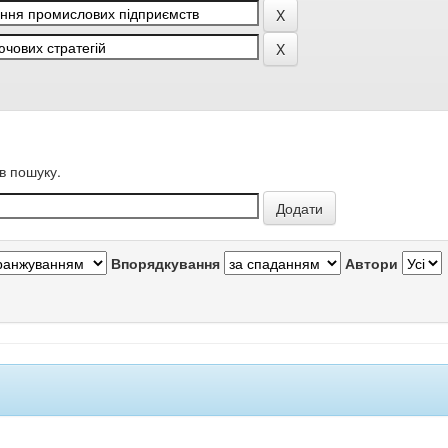
в пошуку.
Впорядкування
Автори