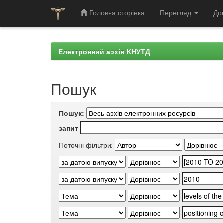
Головна сторінка
Перегляд
До
Skip
navigation
Електронний архів КНУТД
Пошук
Пошук:
запит
Поточні фільтри: