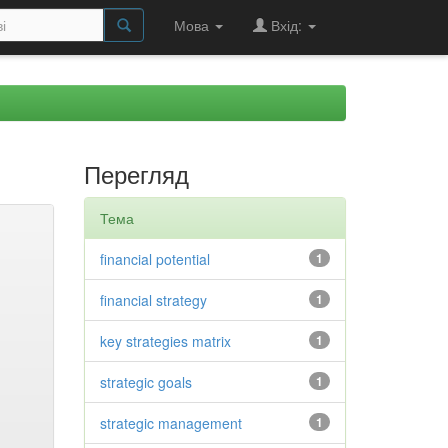
Мова
Вхід:
Перегляд
Тема
financial potential
1
financial strategy
1
key strategies matrix
1
strategic goals
1
strategic management
1