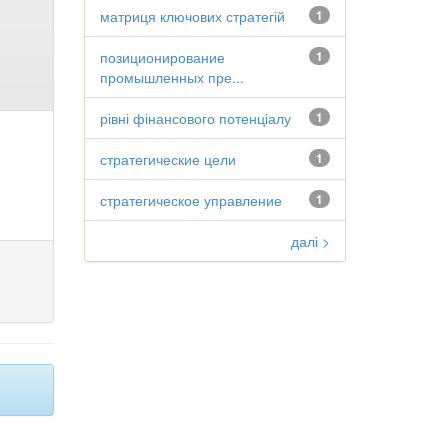
матриця ключових стратегій
1
позиционирование
1
промышленных пре...
рівні фінансового потенціалу
1
стратегические цели
1
стратегическое управление
1
далі >