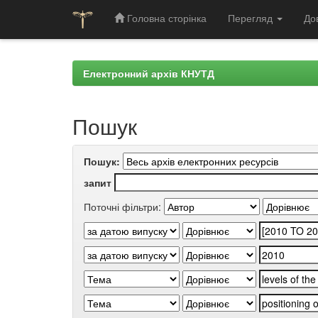
Головна сторінка
Перегляд
До
Skip
navigation
Електронний архів КНУТД
Пошук
Пошук:
запит
Поточні фільтри: