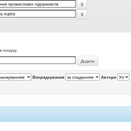
в пошуку.
Впорядкування
Автори