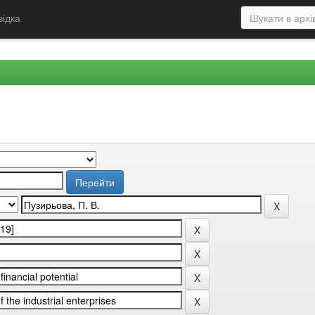
відка