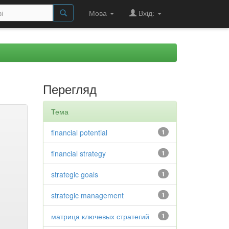
Мова
Вхід:
Перегляд
Тема
financial potential
1
financial strategy
1
strategic goals
1
strategic management
1
матрица ключевых стратегий
1