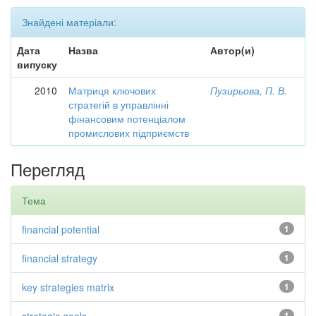
Знайдені матеріали:
Дата
Назва
Автор(и)
випуску
2010
Матриця ключових
Пузирьова, П. В.
стратегій в управлінні
фінансовим потенціалом
промислових підприємств
Перегляд
Тема
financial potential
1
financial strategy
1
key strategies matrix
1
1