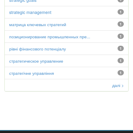
strategic goals
strategic management
1
матрица ключевых стратегий
1
позиционирование промышленных пре...
1
рівні фінансового потенціалу
1
стратегическое управление
1
стратегічне управління
1
далі >