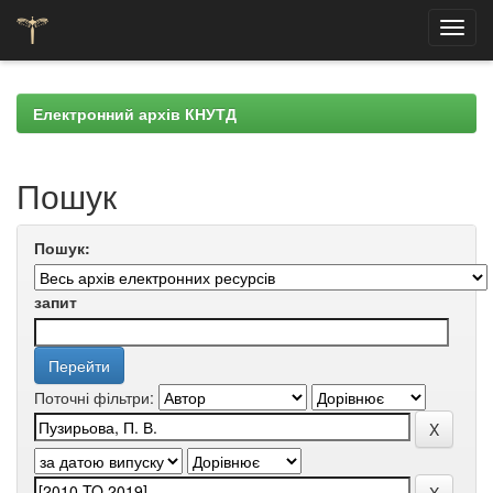
Skip
navigation
Електронний архів КНУТД
Пошук
Пошук:
запит
Поточні фільтри: