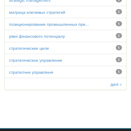
strategic management
матрица ключевых стратегий
1
позиционирование промышленных пре...
1
рівні фінансового потенціалу
1
стратегические цели
1
стратегическое управление
1
стратегічне управління
1
далі >