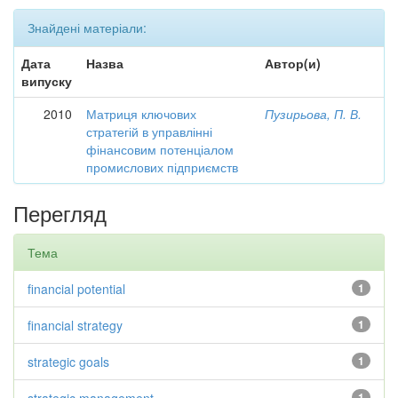
Знайдені матеріали:
Дата
Назва
Автор(и)
випуску
2010
Матриця ключових
Пузирьова, П. В.
стратегій в управлінні
фінансовим потенціалом
промислових підприємств
Перегляд
Тема
financial potential
1
financial strategy
1
strategic goals
1
1