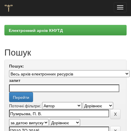
Skip
navigation
Електронний архів КНУТД
Пошук
Пошук:
запит
Поточні фільтри: