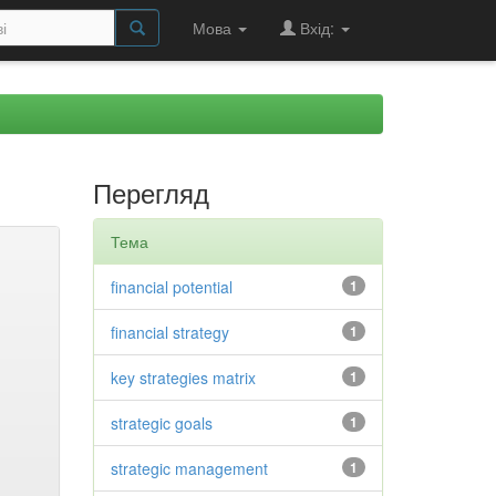
Мова
Вхід:
Перегляд
Тема
financial potential
1
financial strategy
1
key strategies matrix
1
strategic goals
1
strategic management
1