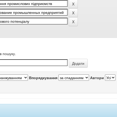
в пошуку.
Впорядкування
Автори