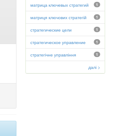
матрица ключевых стратегий
1
матриця ключових стратегій
1
стратегические цели
1
стратегическое управление
1
стратегічне управління
1
далі >