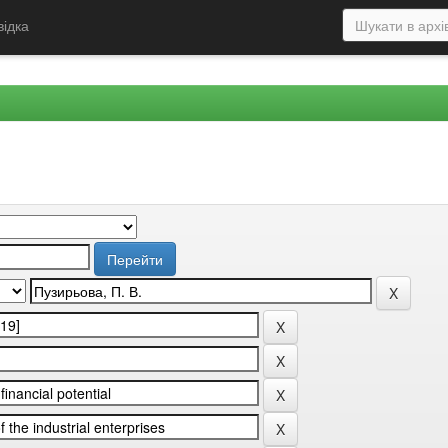
відка