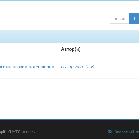
назад
1
Автор(и)
ні фінансовим потенціалом
Пузирьова, П. В.
тарій КНУТД © 2026
Зворотний зв