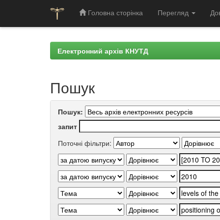
Головна сторінка
Перегляд
До
Skip
navigation
Електронний архів КНУТД
Пошук
Пошук:
запит
Поточні фільтри: