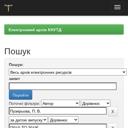
Skip
navigation
Електронний архів КНУТД
Пошук
Пошук:
запит
Поточні фільтри: