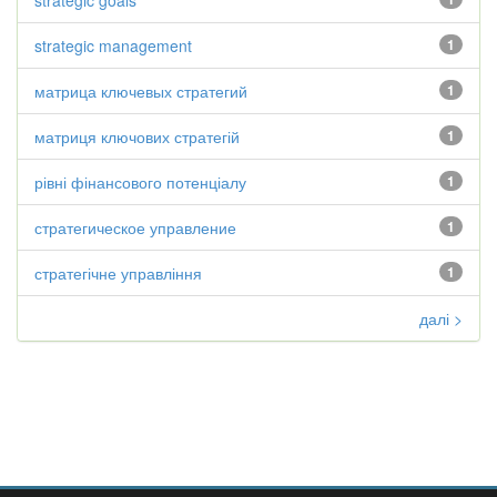
strategic goals
strategic management
1
матрица ключевых стратегий
1
матриця ключових стратегій
1
рівні фінансового потенціалу
1
стратегическое управление
1
стратегічне управління
1
далі >