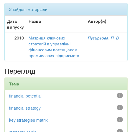
Знайдені матеріали:
Дата
Назва
Автор(и)
випуску
2010
Матриця ключових
Пузирьова, П. В.
стратегій в управлінні
фінансовим потенціалом
промислових підприємств
Перегляд
Тема
financial potential
1
financial strategy
1
key strategies matrix
1
1