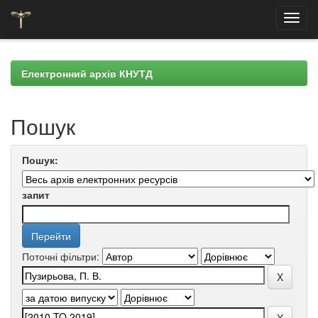
Skip
navigation
Електронний архів КНУТД
Пошук
Пошук:
запит
Поточні фільтри: