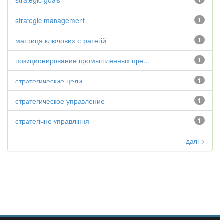
strategic goals
strategic management
1
матриця ключових стратегій
1
позиционирование промышленных пре...
1
стратегические цели
1
стратегическое управление
1
стратегічне управління
1
далі >