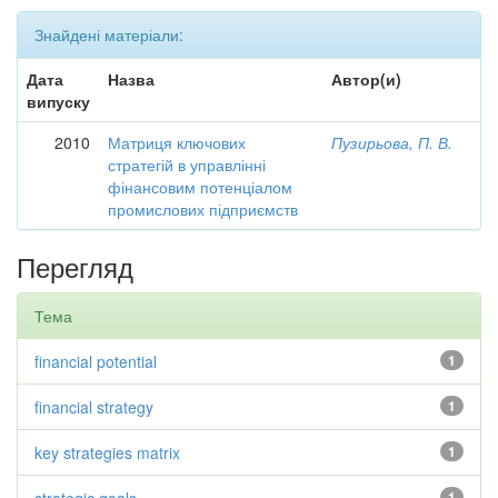
Знайдені матеріали:
Дата
Назва
Автор(и)
випуску
2010
Матриця ключових
Пузирьова, П. В.
стратегій в управлінні
фінансовим потенціалом
промислових підприємств
Перегляд
Тема
financial potential
1
financial strategy
1
key strategies matrix
1
1