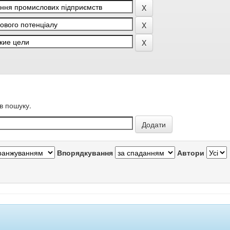
в пошуку.
Впорядкування
Автори