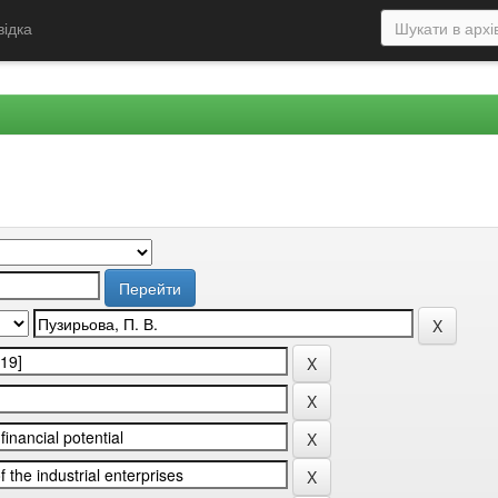
відка