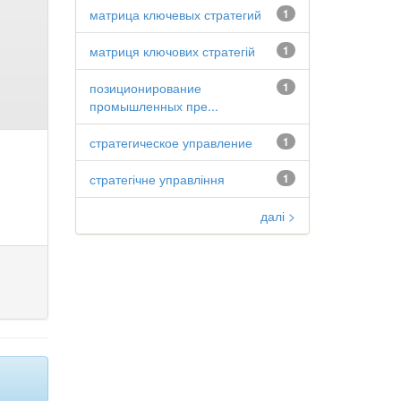
матрица ключевых стратегий
1
матриця ключових стратегій
1
позиционирование
1
промышленных пре...
стратегическое управление
1
стратегічне управління
1
далі >