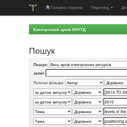
Головна сторінка
Перегляд
До
Skip
navigation
Електронний архів КНУТД
Пошук
Пошук:
запит
Поточні фільтри: