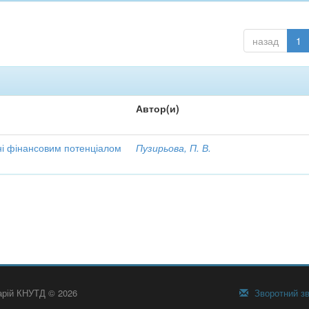
назад
1
Автор(и)
ні фінансовим потенціалом
Пузирьова, П. В.
тарій КНУТД © 2026
Зворотний зв