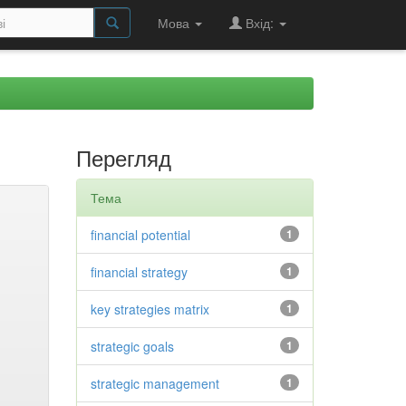
Мова
Вхід:
Перегляд
Тема
financial potential
1
financial strategy
1
key strategies matrix
1
strategic goals
1
strategic management
1