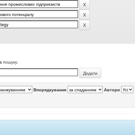
в пошуку.
Впорядкування
Автори