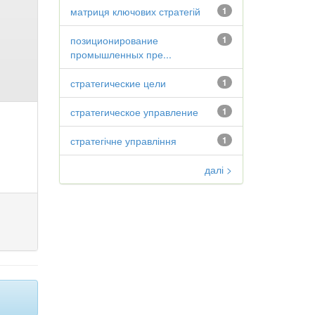
матриця ключових стратегій
1
позиционирование
1
промышленных пре...
стратегические цели
1
стратегическое управление
1
стратегічне управління
1
далі >