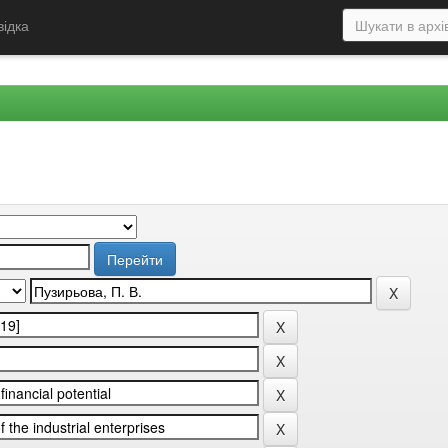
відка