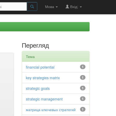
Мова
Вхід:
Перегляд
Тема
financial potential
1
key strategies matrix
1
strategic goals
1
strategic management
1
матрица ключевых стратегий
1