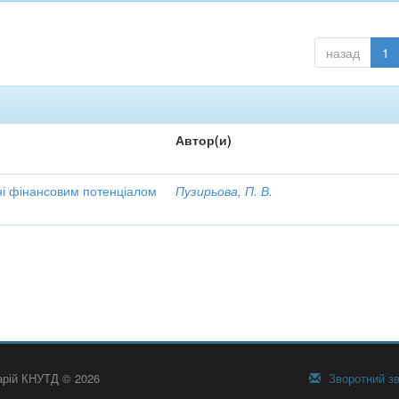
назад
1
Автор(и)
ні фінансовим потенціалом
Пузирьова, П. В.
тарій КНУТД © 2026
Зворотний зв