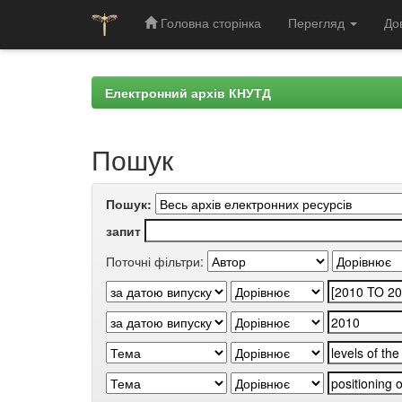
Головна сторінка
Перегляд
До
Skip
navigation
Електронний архів КНУТД
Пошук
Пошук:
запит
Поточні фільтри: