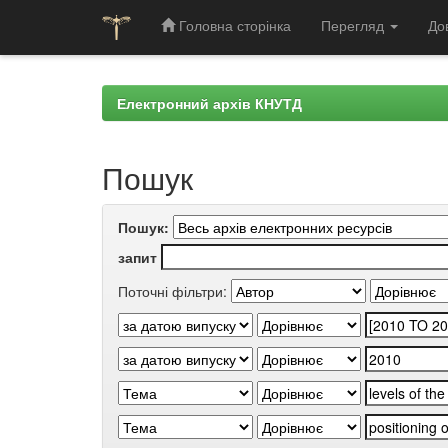
Головна сторінка
Перегляд
До
Skip
navigation
Електронний архів КНУТД
Пошук
Пошук:
запит
Поточні фільтри: