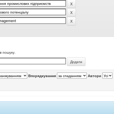
в пошуку.
Впорядкування
Автори