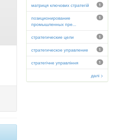
матриця ключових стратегій
1
позиционирование
1
промышленных пре...
стратегические цели
1
стратегическое управление
1
стратегічне управління
1
далі >