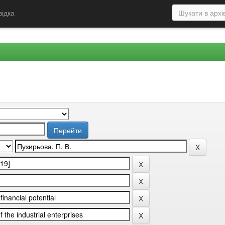
відка