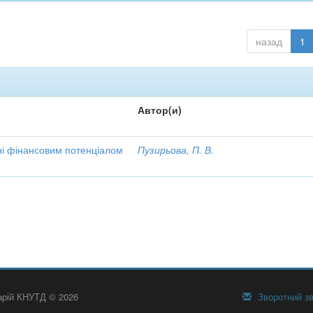
назад
1
Автор(и)
ні фінансовим потенціалом
Пузирьова, П. В.
тарій КНУТД © 2026
Зворотний зв