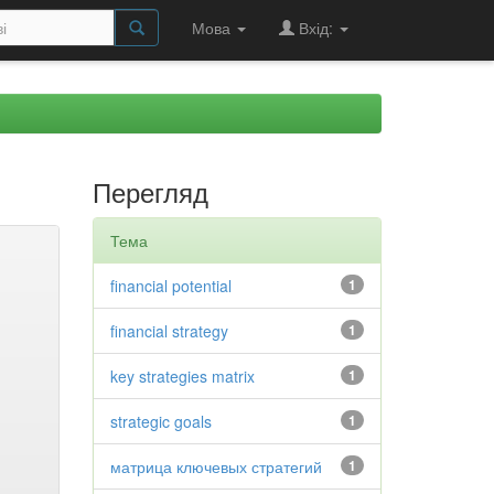
Мова
Вхід:
Перегляд
Тема
financial potential
1
financial strategy
1
key strategies matrix
1
strategic goals
1
матрица ключевых стратегий
1