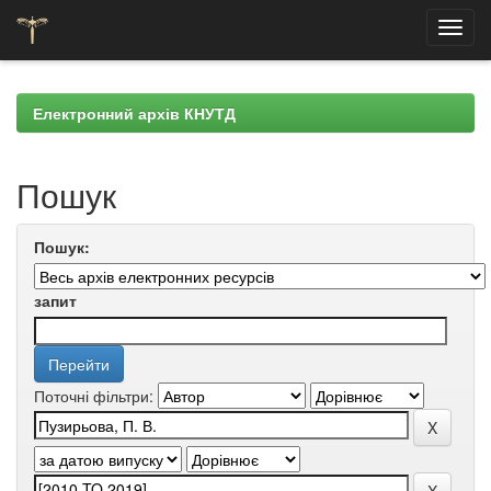
Skip
navigation
Електронний архів КНУТД
Пошук
Пошук:
запит
Поточні фільтри: