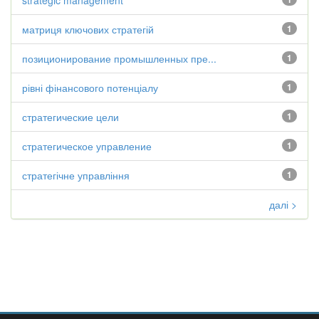
strategic management
матриця ключових стратегій
1
позиционирование промышленных пре...
1
рівні фінансового потенціалу
1
стратегические цели
1
стратегическое управление
1
стратегічне управління
1
далі >