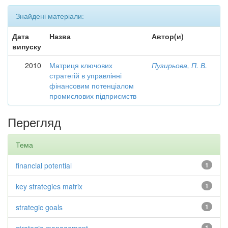
Знайдені матеріали:
Дата
Назва
Автор(и)
випуску
2010
Матриця ключових
Пузирьова, П. В.
стратегій в управлінні
фінансовим потенціалом
промислових підприємств
Перегляд
Тема
financial potential
1
key strategies matrix
1
strategic goals
1
1