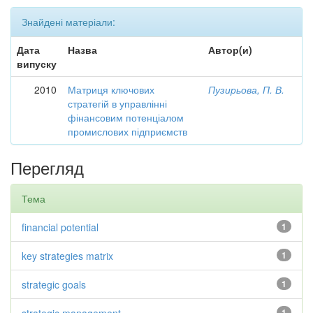
Знайдені матеріали:
Дата
Назва
Автор(и)
випуску
2010
Матриця ключових
Пузирьова, П. В.
стратегій в управлінні
фінансовим потенціалом
промислових підприємств
Перегляд
Тема
financial potential
1
key strategies matrix
1
strategic goals
1
1