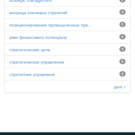
strategic management
матрица ключевых стратегий
1
позиционирование промышленных пре...
1
рівні фінансового потенціалу
1
стратегические цели
1
стратегическое управление
1
стратегічне управління
1
далі >