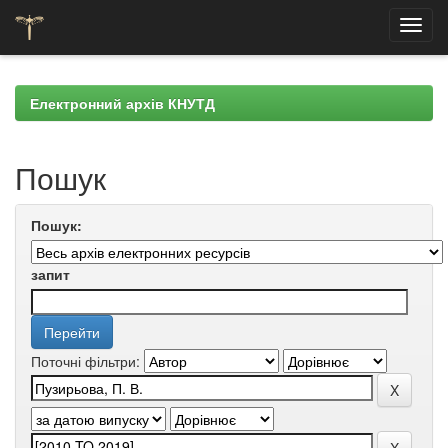
Skip
navigation
Електронний архів КНУТД
Пошук
Пошук:
запит
Поточні фільтри: