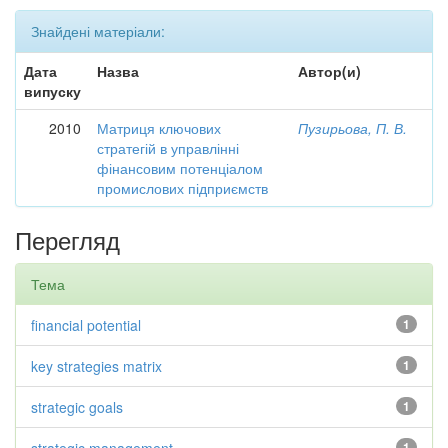
Знайдені матеріали:
Дата
Назва
Автор(и)
випуску
2010
Матриця ключових
Пузирьова, П. В.
стратегій в управлінні
фінансовим потенціалом
промислових підприємств
Перегляд
Тема
financial potential
1
key strategies matrix
1
strategic goals
1
1