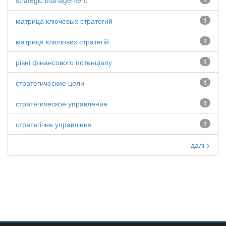
strategic management
матрица ключевых стратегий
1
матриця ключових стратегій
1
рівні фінансового потенціалу
1
стратегические цели
1
стратегическое управление
1
стратегічне управління
1
далі >