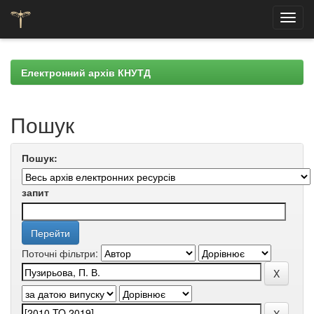
Skip
navigation
Електронний архів КНУТД
Пошук
Пошук:
запит
Поточні фільтри: