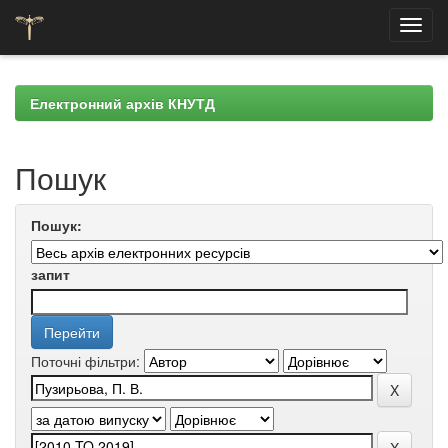
Skip
navigation
Електронний архів КНУТД
Пошук
Пошук:
запит
Поточні фільтри: