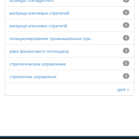
strategic management
матрица ключевых стратегий
1
матриця ключових стратегій
1
позиционирование промышленных пре...
1
рівні фінансового потенціалу
1
стратегическое управление
1
стратегічне управління
1
далі >