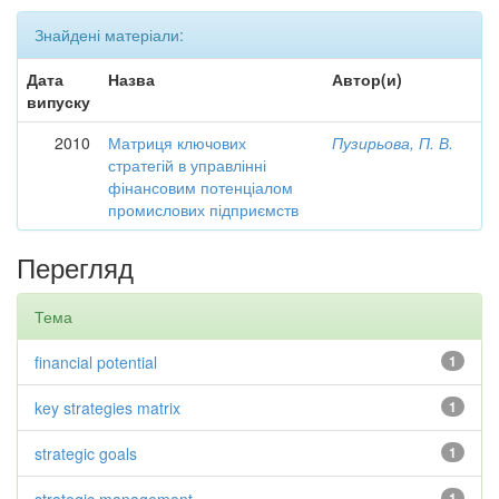
Знайдені матеріали:
Дата
Назва
Автор(и)
випуску
2010
Матриця ключових
Пузирьова, П. В.
стратегій в управлінні
фінансовим потенціалом
промислових підприємств
Перегляд
Тема
financial potential
1
key strategies matrix
1
strategic goals
1
1