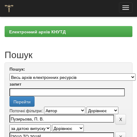
Skip
navigation
Електронний архів КНУТД
Пошук
Пошук:
запит
Поточні фільтри: