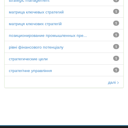
strategic management
матрица ключевых стратегий
1
матриця ключових стратегій
1
позиционирование промышленных пре...
1
рівні фінансового потенціалу
1
стратегические цели
1
стратегічне управління
1
далі >