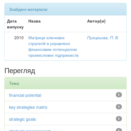
Знайдені матеріали:
Дата
Назва
Автор(и)
випуску
2010
Матриця ключових
Пузирьова, П. В.
стратегій в управлінні
фінансовим потенціалом
промислових підприємств
Перегляд
Тема
financial potential
1
key strategies matrix
1
strategic goals
1
1