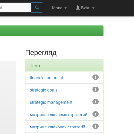
Мова
Вхід:
Перегляд
Тема
financial potential
1
strategic goals
1
strategic management
1
матрица ключевых стратегий
1
матриця ключових стратегій
1