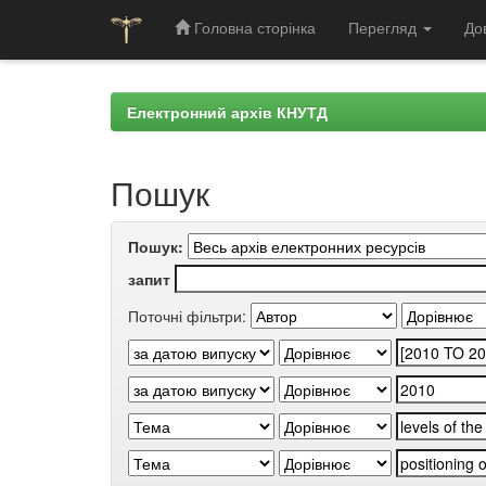
Головна сторінка
Перегляд
До
Skip
navigation
Електронний архів КНУТД
Пошук
Пошук:
запит
Поточні фільтри: