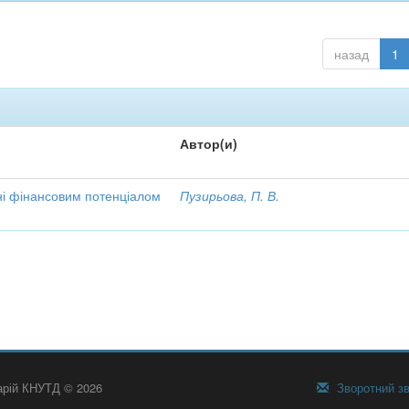
назад
1
Автор(и)
ні фінансовим потенціалом
Пузирьова, П. В.
тарій КНУТД © 2026
Зворотний зв