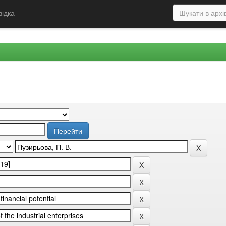
відка