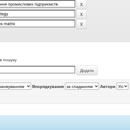
в пошуку.
Впорядкування
Автори