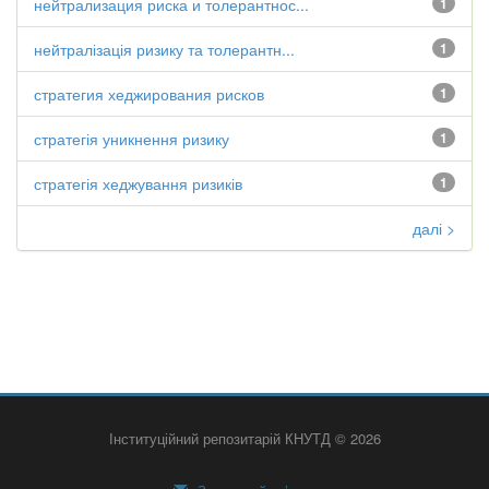
нейтрализация риска и толерантнос...
1
нейтралізація ризику та толерантн...
1
стратегия хеджирования рисков
1
стратегія уникнення ризику
1
стратегія хеджування ризиків
1
далі >
Інституційний репозитарій КНУТД © 2026