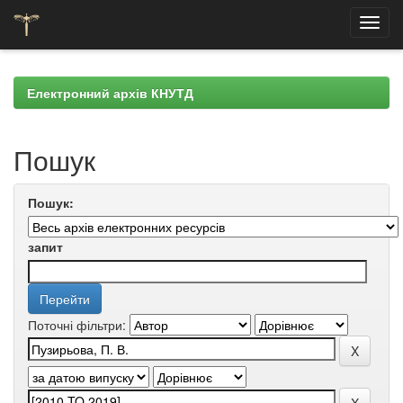
Skip
navigation
Електронний архів КНУТД
Пошук
Пошук:
запит
Поточні фільтри: