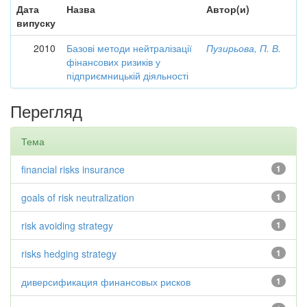
Дата
Назва
Автор(и)
випуску
2010
Базові методи нейтралізації
Пузирьова, П. В.
фінансових ризиків у
підприємницькій діяльності
Перегляд
Тема
financial risks insurance
1
goals of risk neutralization
1
risk avoiding strategy
1
risks hedging strategy
1
диверсификация финансовых рисков
1