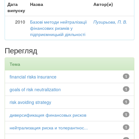
Дата
Назва
Автор(и)
випуску
2010
Базові методи нейтралізації
Пузирьова, П. В.
фінансових ризиків у
підприємницькій діяльності
Перегляд
Тема
financial risks insurance
1
goals of risk neutralization
1
risk avoiding strategy
1
диверсификация финансовых рисков
1
нейтрализация риска и толерантнос...
1