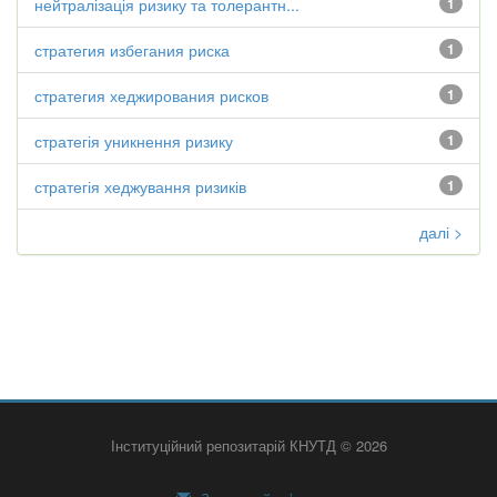
нейтралізація ризику та толерантн...
1
стратегия избегания риска
1
стратегия хеджирования рисков
1
стратегія уникнення ризику
1
стратегія хеджування ризиків
1
далі >
Інституційний репозитарій КНУТД © 2026