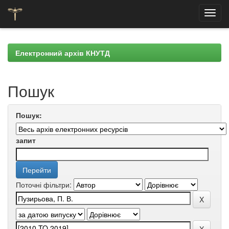
Skip
navigation
Електронний архів КНУТД
Пошук
Пошук:
запит
Поточні фільтри: