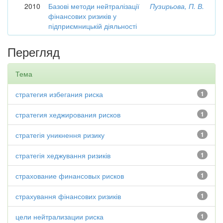
2010
Базові методи нейтралізації
Пузирьова, П. В.
фінансових ризиків у
підприємницькій діяльності
Перегляд
Тема
стратегия избегания риска
1
стратегия хеджирования рисков
1
стратегія уникнення ризику
1
стратегія хеджування ризиків
1
страхование финансовых рисков
1
страхування фінансових ризиків
1
цели нейтрализации риска
1