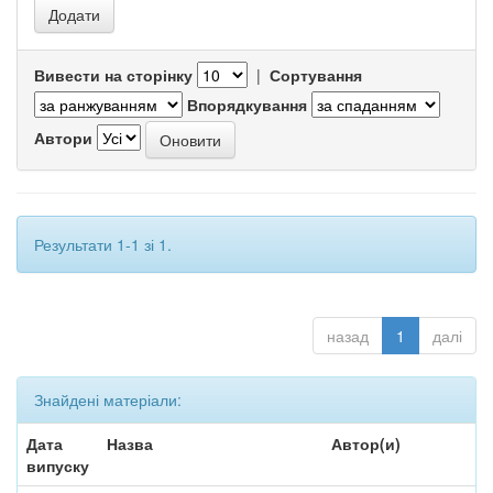
Вивести на сторінку
|
Сортування
Впорядкування
Автори
Результати 1-1 зі 1.
назад
1
далі
Знайдені матеріали:
Дата
Назва
Автор(и)
випуску