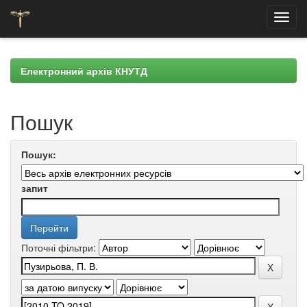
Skip
navigation
Електронний архів КНУТД
Пошук
Пошук:
запит
Поточні фільтри: