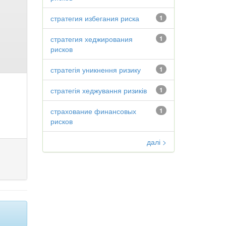
стратегия избегания риска
1
стратегия хеджирования
1
рисков
стратегія уникнення ризику
1
стратегія хеджування ризиків
1
страхование финансовых
1
рисков
далі >