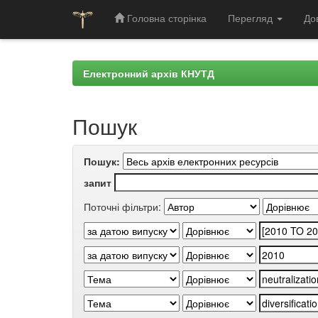
Головна сторінка
Перегляд
До
Skip
navigation
Електронний архів КНУТД
Пошук
Пошук:
запит
Поточні фільтри: