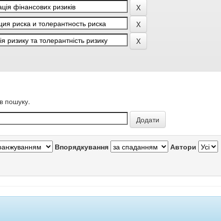
в пошуку.
Впорядкування
Автори