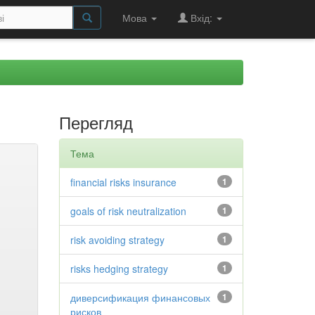
Мова
Вхід:
Перегляд
Тема
financial risks insurance
1
goals of risk neutralization
1
risk avoiding strategy
1
risks hedging strategy
1
диверсификация финансовых
1
рисков