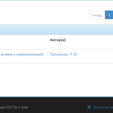
назад
1
Автор(и)
 ризиків у підприємницькій
Пузирьова, П. В.
тарій КНУТД © 2026
Зворотний зв