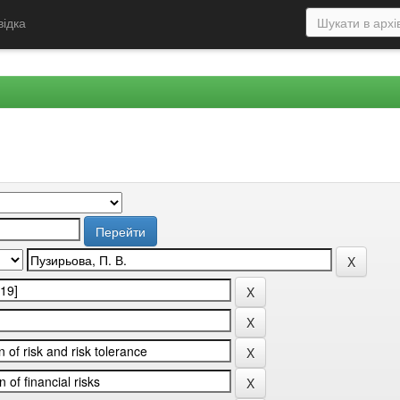
відка