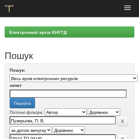
Skip
navigation
Електронний архів КНУТД
Пошук
Пошук:
запит
Поточні фільтри: