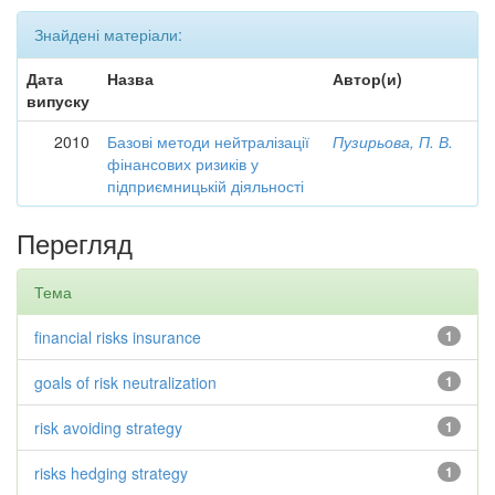
Знайдені матеріали:
Дата
Назва
Автор(и)
випуску
2010
Базові методи нейтралізації
Пузирьова, П. В.
фінансових ризиків у
підприємницькій діяльності
Перегляд
Тема
financial risks insurance
1
goals of risk neutralization
1
risk avoiding strategy
1
risks hedging strategy
1