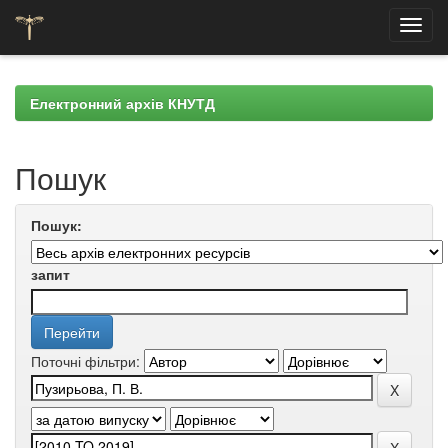
Skip
navigation
Електронний архів КНУТД
Пошук
Пошук:
запит
Поточні фільтри: