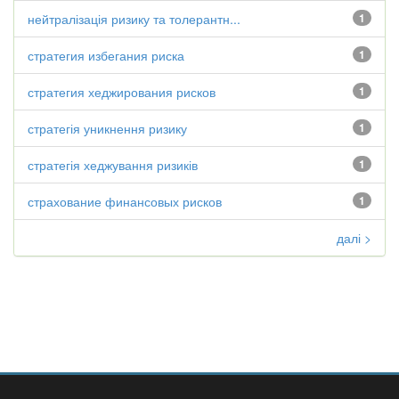
нейтралізація ризику та толерантн...
1
стратегия избегания риска
1
стратегия хеджирования рисков
1
стратегія уникнення ризику
1
стратегія хеджування ризиків
1
страхование финансовых рисков
1
далі >