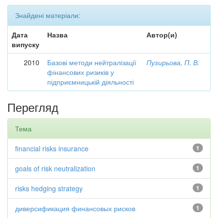
Знайдені матеріали:
Дата
Назва
Автор(и)
випуску
2010
Базові методи нейтралізації
Пузирьова, П. В.
фінансових ризиків у
підприємницькій діяльності
Перегляд
Тема
financial risks insurance
1
goals of risk neutralization
1
risks hedging strategy
1
диверсификация финансовых рисков
1