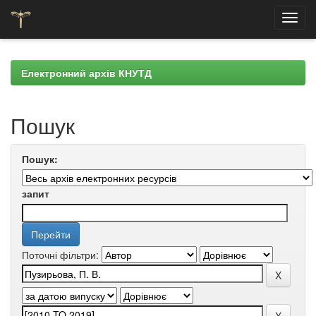
Skip
navigation
Електронний архів КНУТД
Пошук
Пошук:
запит
Поточні фільтри: