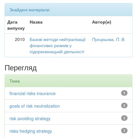
Знайдені матеріали:
Дата
Назва
Автор(и)
випуску
2010
Базові методи нейтралізації
Пузирьова, П. В.
фінансових ризиків у
підприємницькій діяльності
Перегляд
Тема
financial risks insurance
1
goals of risk neutralization
1
risk avoiding strategy
1
risks hedging strategy
1