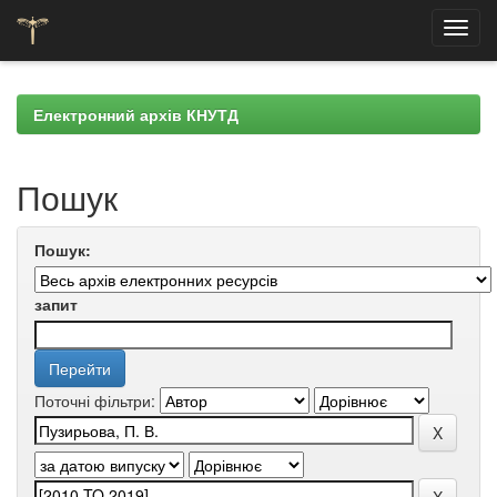
Skip
navigation
Електронний архів КНУТД
Пошук
Пошук:
запит
Поточні фільтри: