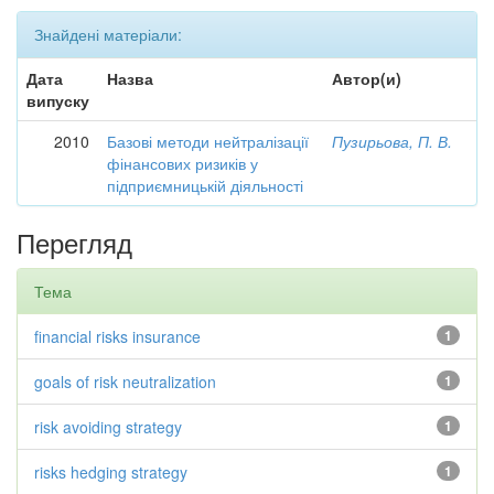
Знайдені матеріали:
Дата
Назва
Автор(и)
випуску
2010
Базові методи нейтралізації
Пузирьова, П. В.
фінансових ризиків у
підприємницькій діяльності
Перегляд
Тема
financial risks insurance
1
goals of risk neutralization
1
risk avoiding strategy
1
risks hedging strategy
1