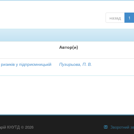
назад
1
Автор(и)
 ризиків у підприємницькій
Пузирьова, П. В.
тарій КНУТД © 2026
Зворотний зв