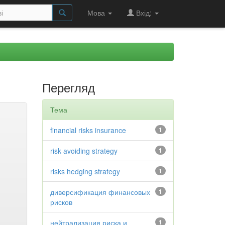
Мова
Вхід:
Перегляд
Тема
financial risks insurance
1
risk avoiding strategy
1
risks hedging strategy
1
диверсификация финансовых
1
рисков
нейтрализация риска и
1