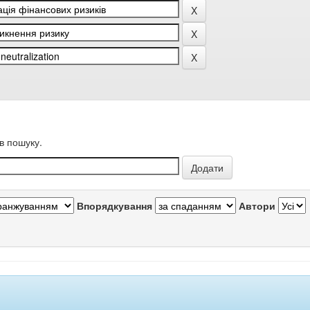
в пошуку.
Впорядкування
Автори