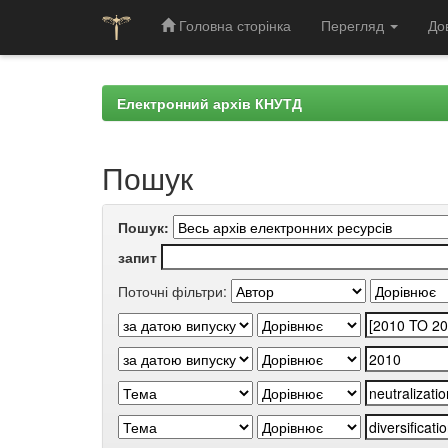
Головна сторінка
Перегляд
До
Skip
navigation
Електронний архів КНУТД
Пошук
Пошук:
запит
Поточні фільтри: