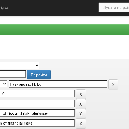
відка