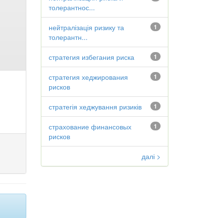
толерантнос...
нейтралізація ризику та
1
толерантн...
стратегия избегания риска
1
стратегия хеджирования
1
рисков
стратегія хеджування ризиків
1
страхование финансовых
1
рисков
далі >