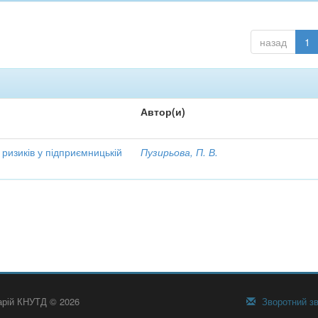
назад
1
Автор(и)
 ризиків у підприємницькій
Пузирьова, П. В.
тарій КНУТД © 2026
Зворотний зв