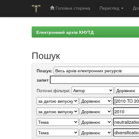
Головна сторінка
Перегляд
До
Skip
navigation
Електронний архів КНУТД
Пошук
Пошук:
запит
Поточні фільтри: