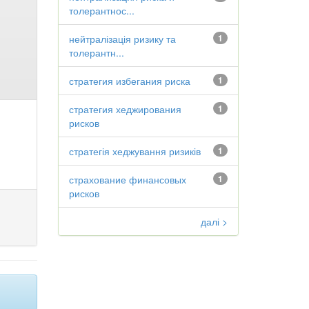
толерантнос...
нейтралізація ризику та
1
толерантн...
стратегия избегания риска
1
стратегия хеджирования
1
рисков
стратегія хеджування ризиків
1
страхование финансовых
1
рисков
далі >