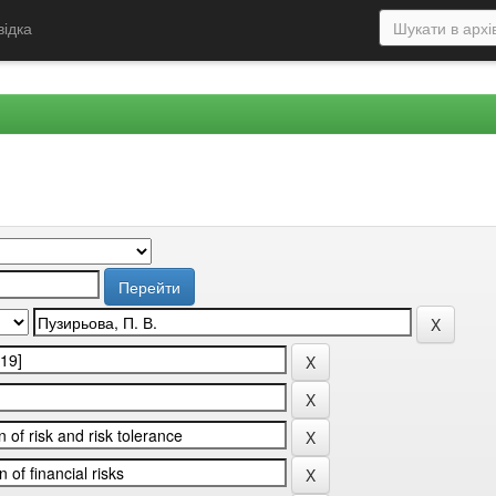
відка