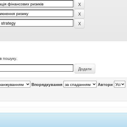
в пошуку.
Впорядкування
Автори