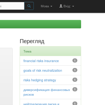
Мова
Вхід:
Перегляд
Тема
financial risks insurance
1
goals of risk neutralization
1
risks hedging strategy
1
диверсификация финансовых
1
рисков
нейтрализация риска и
1