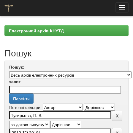
Skip
navigation
Електронний архів КНУТД
Пошук
Пошук:
запит
Поточні фільтри: