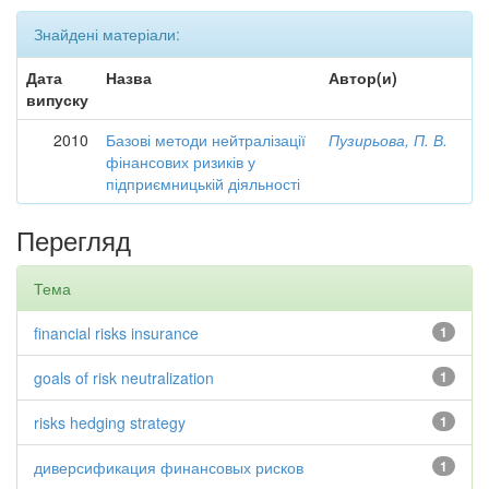
Знайдені матеріали:
Дата
Назва
Автор(и)
випуску
2010
Базові методи нейтралізації
Пузирьова, П. В.
фінансових ризиків у
підприємницькій діяльності
Перегляд
Тема
financial risks insurance
1
goals of risk neutralization
1
risks hedging strategy
1
диверсификация финансовых рисков
1