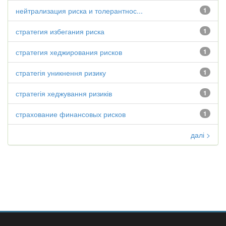
нейтрализация риска и толерантнос...
1
стратегия избегания риска
1
стратегия хеджирования рисков
1
стратегія уникнення ризику
1
стратегія хеджування ризиків
1
страхование финансовых рисков
1
далі >