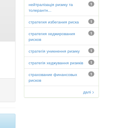
нейтралізація ризику та
1
толерантн...
стратегия избегания риска
1
стратегия хеджирования
1
рисков
стратегія уникнення ризику
1
стратегія хеджування ризиків
1
страхование финансовых
1
рисков
далі >