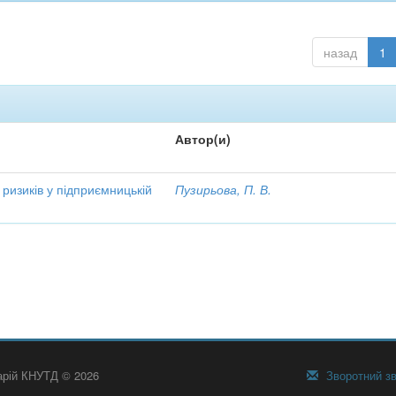
назад
1
Автор(и)
 ризиків у підприємницькій
Пузирьова, П. В.
тарій КНУТД © 2026
Зворотний зв