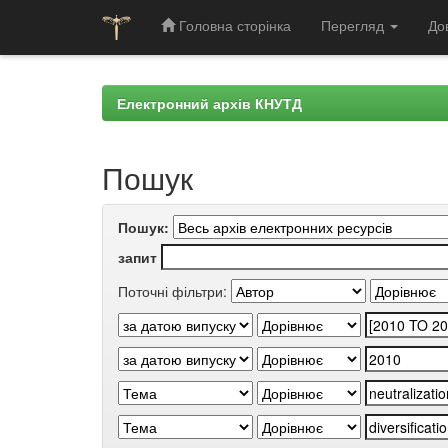
Головна сторінка
Перегляд
До
Skip
navigation
Електронний архів КНУТД
Пошук
Пошук:
запит
Поточні фільтри: