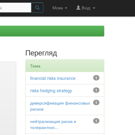
Мова
Вхід:
Перегляд
Тема
financial risks insurance
1
risks hedging strategy
1
диверсификация финансовых
1
рисков
нейтрализация риска и
1
толерантнос...