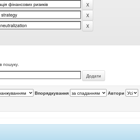
в пошуку.
Впорядкування
Автори