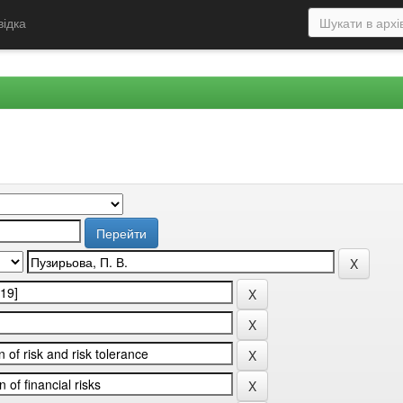
відка