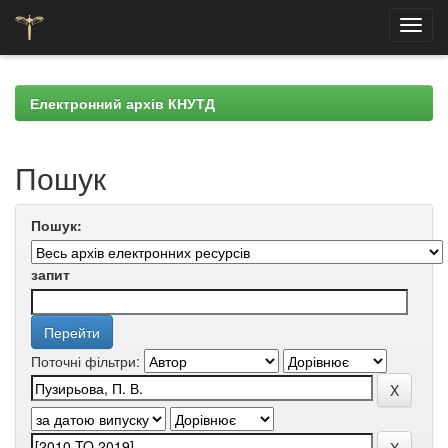
Skip
navigation
Електронний архів КНУТД
Пошук
Пошук:
запит
Поточні фільтри: