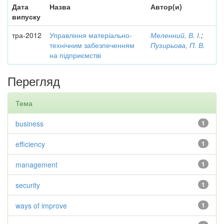
Дата
Назва
Автор(и)
випуску
тра-2012
Управління матеріально-
Меленний, В. І.
;
технічним забезпеченням
Пузирьова, П. В.
на підприємстві
Перегляд
Тема
business
1
efficiency
1
management
1
security
1
ways of improve
1