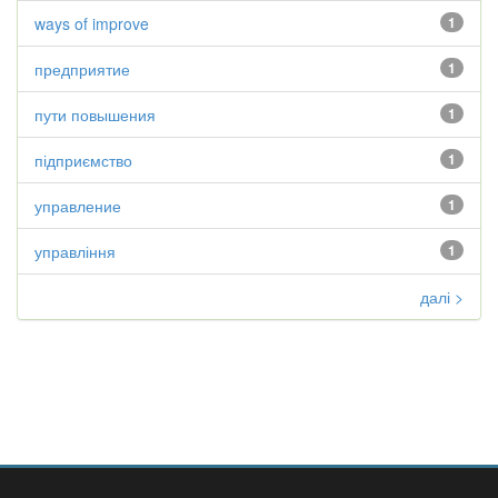
ways of improve
1
предприятие
1
пути повышения
1
підприємство
1
управление
1
управління
1
далі >