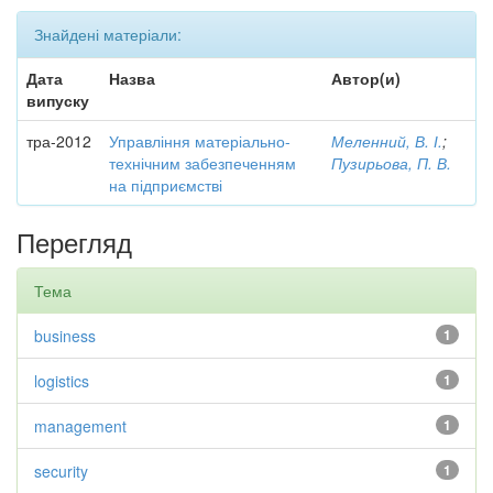
Знайдені матеріали:
Дата
Назва
Автор(и)
випуску
тра-2012
Управління матеріально-
Меленний, В. І.
;
технічним забезпеченням
Пузирьова, П. В.
на підприємстві
Перегляд
Тема
business
1
logistics
1
management
1
security
1