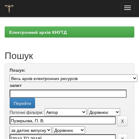
Skip
navigation
Електронний архів КНУТД
Пошук
Пошук:
запит
Поточні фільтри: