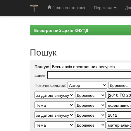
Головна сторінка
Перегляд
До
Skip
navigation
Електронний архів КНУТД
Пошук
Пошук:
запит
Поточні фільтри: