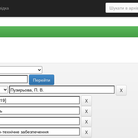
відка