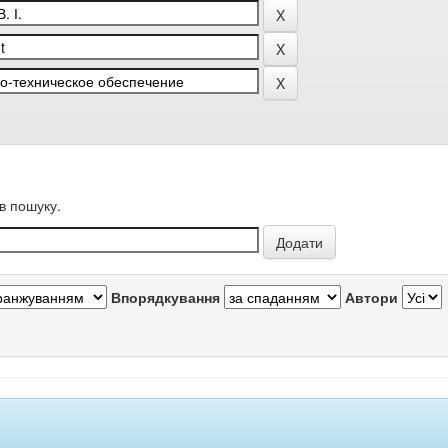
в пошуку.
Впорядкування
Автори