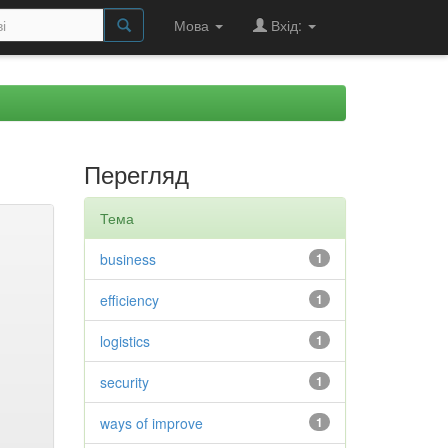
Мова
Вхід:
Перегляд
Тема
business
1
efficiency
1
logistics
1
security
1
ways of improve
1