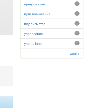
предприятие
1
пути повышения
1
підприємство
1
управление
1
управління
1
далі >