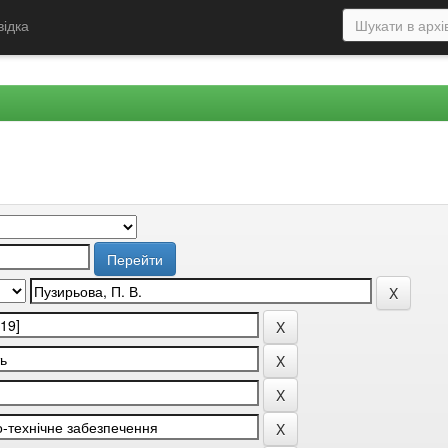
відка