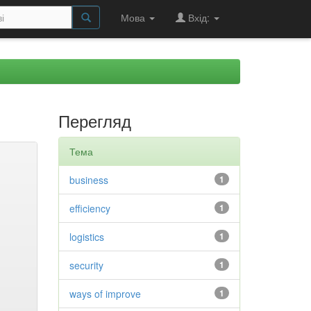
Мова
Вхід:
Перегляд
Тема
business
1
efficiency
1
logistics
1
security
1
ways of improve
1