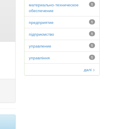
материально-техническое
1
обеспечение
предприятие
1
підприємство
1
управление
1
управління
1
далі >