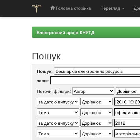
Головна сторінка
Перегляд
До
Skip
navigation
Електронний архів КНУТД
Пошук
Пошук:
запит
Поточні фільтри: