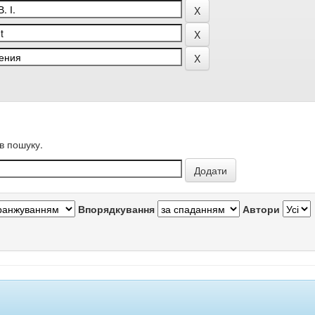
в пошуку.
Впорядкування
Автори