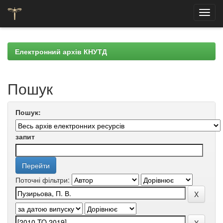
Skip
navigation
Електронний архів КНУТД
Пошук
Пошук:
запит
Поточні фільтри: