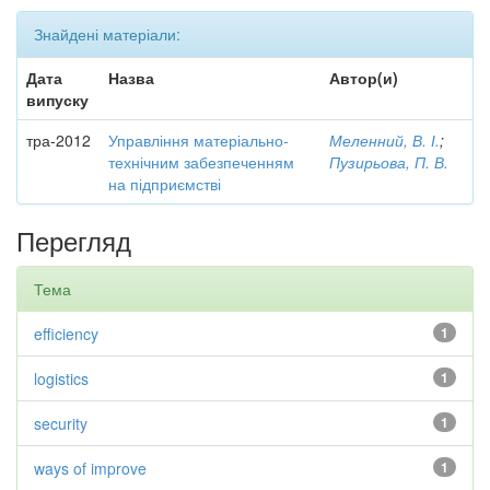
Знайдені матеріали:
Дата
Назва
Автор(и)
випуску
тра-2012
Управління матеріально-
Меленний, В. І.
;
технічним забезпеченням
Пузирьова, П. В.
на підприємстві
Перегляд
Тема
efficiency
1
logistics
1
security
1
ways of improve
1