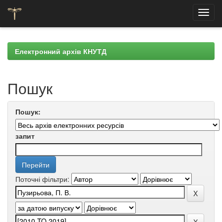
Skip
navigation
Електронний архів КНУТД
Пошук
Пошук:
запит
Поточні фільтри: