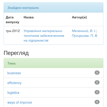
Знайдені матеріали:
Дата
Назва
Автор(и)
випуску
тра-2012
Управління матеріально-
Меленний, В. І.
;
технічним забезпеченням
Пузирьова, П. В.
на підприємстві
Перегляд
Тема
business
1
efficiency
1
logistics
1
ways of improve
1