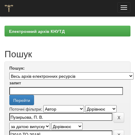
Skip
navigation
Електронний архів КНУТД
Пошук
Пошук:
запит
Поточні фільтри: