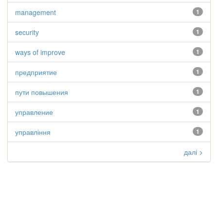
management
1
security
1
ways of improve
1
предприятие
1
пути повышения
1
управление
1
управління
1
далі >