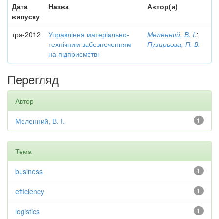
Дата
Назва
Автор(и)
випуску
тра-2012
Управління матеріально-
Меленний, В. І.
;
технічним забезпеченням
Пузирьова, П. В.
на підприємстві
Перегляд
Автор
Меленний, В. І.
1
Тема
business
1
efficiency
1
logistics
1