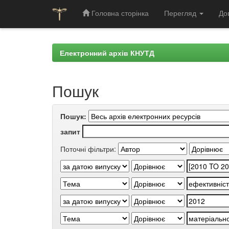
Головна сторінка
Перегляд
До
Skip
navigation
Електронний архів КНУТД
Пошук
Пошук:
запит
Поточні фільтри: