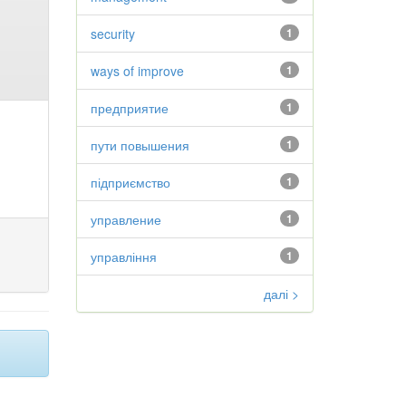
security
1
ways of improve
1
предприятие
1
пути повышения
1
підприємство
1
управление
1
управління
1
далі >