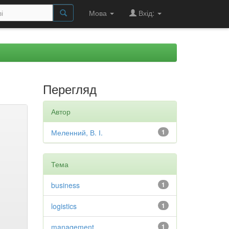
Мова
Вхід:
Перегляд
Автор
Меленний, В. І.
1
Тема
business
1
logistics
1
management
1