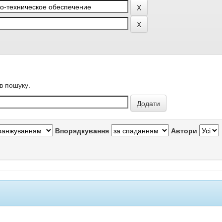
в пошуку.
Впорядкування
Автори