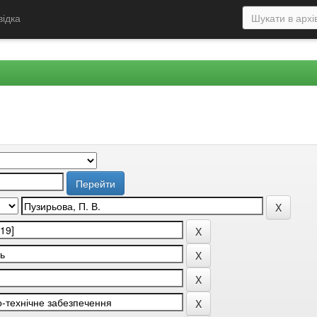
відка