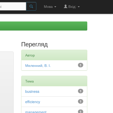
Мова
Вхід:
Перегляд
Автор
Меленний, В. І.
1
Тема
business
1
efficiency
1
management
1