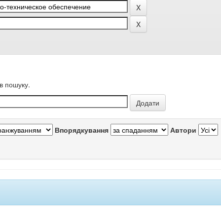
в пошуку.
Впорядкування
Автори