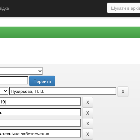
відка