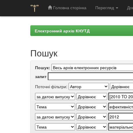
Головна сторінка
Перегляд
До
Skip
navigation
Електронний архів КНУТД
Пошук
Пошук:
запит
Поточні фільтри: