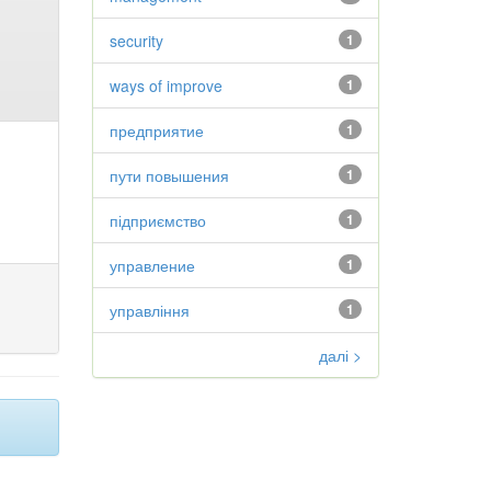
security
1
ways of improve
1
предприятие
1
пути повышения
1
підприємство
1
управление
1
управління
1
далі >