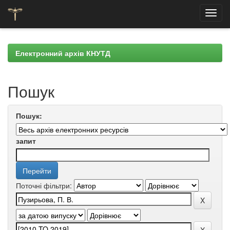
Skip
navigation
Електронний архів КНУТД
Пошук
Пошук:
запит
Поточні фільтри: