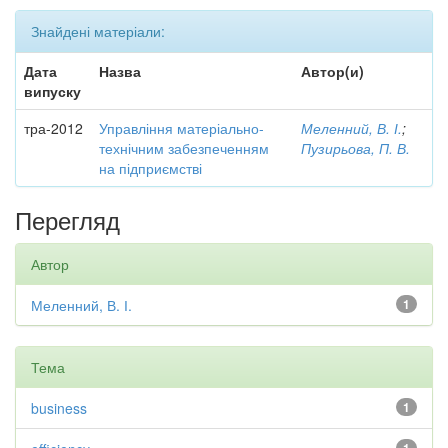
Знайдені матеріали:
Дата
Назва
Автор(и)
випуску
тра-2012
Управління матеріально-
Меленний, В. І.
;
технічним забезпеченням
Пузирьова, П. В.
на підприємстві
Перегляд
Автор
Меленний, В. І.
1
Тема
business
1