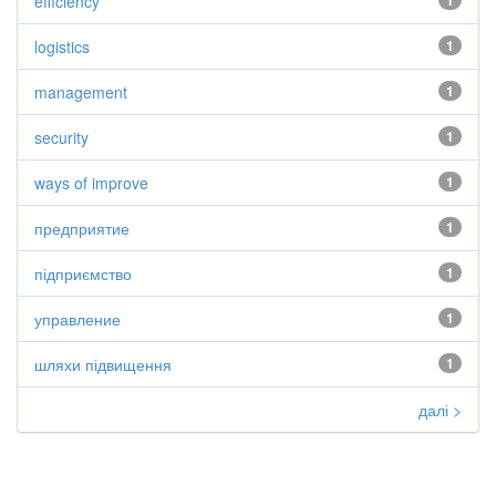
efficiency
1
logistics
1
management
1
security
1
ways of improve
1
предприятие
1
підприємство
1
управление
1
шляхи підвищення
1
далі >