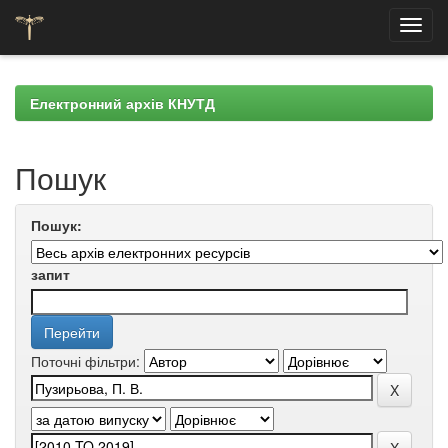
Skip
navigation
Електронний архів КНУТД
Пошук
Пошук:
запит
Поточні фільтри: