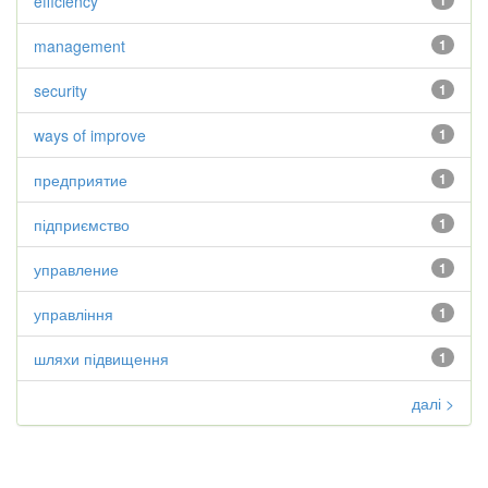
efficiency
1
management
1
security
1
ways of improve
1
предприятие
1
підприємство
1
управление
1
управління
1
шляхи підвищення
1
далі >