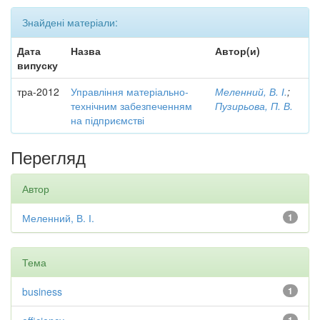
Знайдені матеріали:
Дата
Назва
Автор(и)
випуску
тра-2012
Управління матеріально-
Меленний, В. І.
;
технічним забезпеченням
Пузирьова, П. В.
на підприємстві
Перегляд
Автор
Меленний, В. І.
1
Тема
business
1