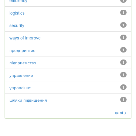
efficiency
1
logistics
1
security
1
ways of improve
1
предприятие
1
підприємство
1
управление
1
управління
1
шляхи підвищення
1
далі >