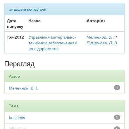
Знайдені матеріали:
Дата
Назва
Автор(и)
випуску
тра-2012
Управління матеріально-
Меленний, В. І.
;
технічним забезпеченням
Пузирьова, П. В.
на підприємстві
Перегляд
Автор
Меленний, В. І.
1
Тема
business
1