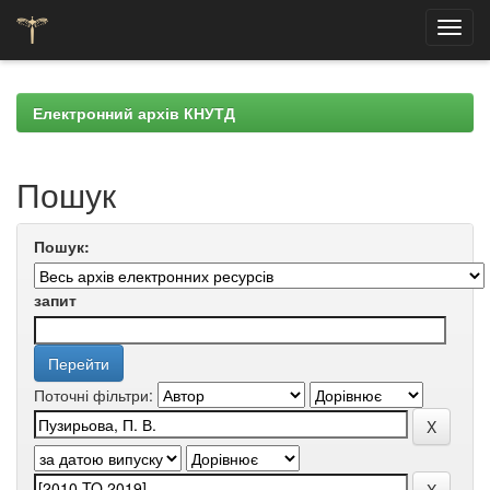
Skip
navigation
Електронний архів КНУТД
Пошук
Пошук:
запит
Поточні фільтри: